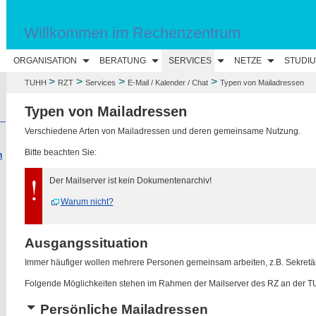
Willkommen im Rechenzentrum
ORGANISATION
BERATUNG
SERVICES
NETZE
STUDI
>
>
>
>
TUHH
RZT
Services
E-Mail / Kalender / Chat
Typen von Mailadressen
Typen von Mailadressen
--
Verschiedene Arten von Mailadressen und deren gemeinsame Nutzung.
Bitte beachten Sie:
n
Der Mailserver ist kein Dokumentenarchiv!
Warum nicht?
Ausgangssituation
Immer häufiger wollen mehrere Personen gemeinsam arbeiten, z.B. Sekretä
Folgende Möglichkeiten stehen im Rahmen der Mailserver des RZ an der T
Persönliche Mailadressen