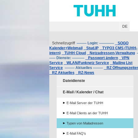
Hauptnavigation
Unternavigation
Inhalt
Suche
DE
Schnellzugriff
-------- Login: ------------
SOGO
Kalender+Webmail
Stud.IP
TYPO3 CMS (TUHH-
intern)
TUHH Cloud
Netzadressen-Verwaltung
-
----- Dienste: ----------
Passwort ändern
VPN
Service
WLAN/Funknetz Service
Mailing List
Service
-------- Aktuelles --------
RZ Öffnungszeite
RZ Aktuelles
RZ-News
Dateidienste
E-Mail / Kalender / Chat
E-Mail Server der TUHH
E-Mail Clients an der TUHH
Typen von Mailadressen
E-Mail FAQ's