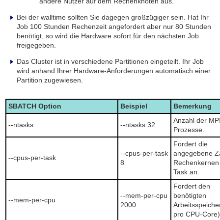
andere Nutzer auf dem Rechenknoten aus.
Bei der
walltime
sollten Sie dagegen großzügiger sein. Hat Ihr
Job 100 Stunden Rechenzeit angefordert aber nur 80 Stunden
benötigt, so wird die Hardware sofort für den nächsten Job
freigegeben.
Das Cluster ist in verschiedene Partitionen eingeteilt. Ihr Job
wird anhand Ihrer Hardware-Anforderungen automatisch einer
Partition zugewiesen.
SBATCH Option
Beispiel
Bemerkung
Anzahl der MP
--ntasks
--ntasks 32
Prozesse.
Fordert die
--cpus-per-task
angegebene Z
--cpus-per-task
8
Rechenkernen
Task an.
Fordert den
--mem-per-cpu
benötigten
--mem-per-cpu
2000
Arbeitsspeiche
pro CPU-Core)