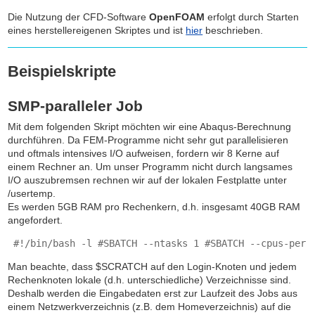
Die Nutzung der CFD-Software
OpenFOAM
erfolgt durch Starten
eines herstellereigenen Skriptes und ist
hier
beschrieben.
Beispielskripte
SMP-paralleler Job
Mit dem folgenden Skript möchten wir eine Abaqus-Berechnung
durchführen. Da FEM-Programme nicht sehr gut parallelisieren
und oftmals intensives I/O aufweisen, fordern wir 8 Kerne auf
einem Rechner an. Um unser Programm nicht durch langsames
I/O auszubremsen rechnen wir auf der lokalen Festplatte unter
/usertemp
.
Es werden 5GB RAM pro Rechenkern, d.h. insgesamt 40GB RAM
angefordert.
 #!/bin/bash -l #SBATCH --ntasks 1 #SBATCH --cpus-per-
Man beachte, dass $SCRATCH auf den Login-Knoten und jedem
Rechenknoten lokale (d.h. unterschiedliche) Verzeichnisse sind.
Deshalb werden die Eingabedaten erst zur Laufzeit des Jobs aus
einem Netzwerkverzeichnis (z.B. dem Homeverzeichnis) auf die