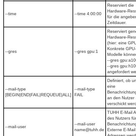
Reserviert die
Hardware-Res
--time
--time 4:00:00
für die angebe
Zeitdauer.
Reserviert gen
Hardware-Res
(hier: eine GPU
Konkrete GPU
--gres
--gres gpu:1
Modelle könne
--gres gpu:a10
--gres gpu:h10
angefordert w
Definiert, ob 
eine
--mail-type
--mail-type
Benachrichtun
[BEGIN|END|FAIL|REQUEUE|ALL]
FAIL
an den Nutzer
verschickt werd
TUHH E-Mail A
des Nutzers fü
--mail-user
Benachrichtun
--mail-user
name@tuhh.de
Externe E-Mail
Adressen wer