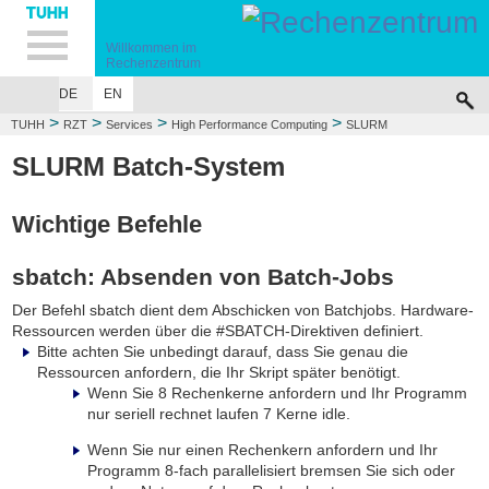
Hauptnavigation
Unternavigation
Inhalt
Suche
Willkommen im
Rechenzentrum
DE
EN
>
>
>
>
TUHH
RZT
Services
High Performance Computing
SLURM
SLURM Batch-System
Wichtige Befehle
sbatch: Absenden von Batch-Jobs
Der Befehl
sbatch
dient dem Abschicken von Batchjobs. Hardware-
Ressourcen werden über die
#SBATCH
-Direktiven definiert.
Bitte achten Sie unbedingt darauf, dass Sie genau die
Ressourcen anfordern, die Ihr Skript später benötigt.
Wenn Sie 8 Rechenkerne anfordern und Ihr Programm
nur seriell rechnet laufen 7 Kerne idle.
Wenn Sie nur einen Rechenkern anfordern und Ihr
Programm 8-fach parallelisiert bremsen Sie sich oder