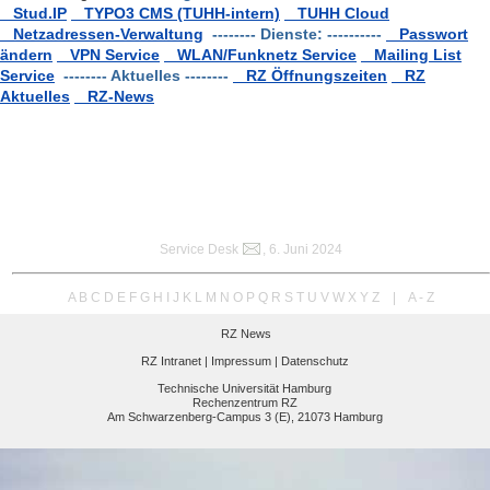
Stud.IP
TYPO3 CMS (TUHH-intern)
TUHH Cloud
Netzadressen-Verwaltung
-------- Dienste: ----------
Passwort
ändern
VPN Service
WLAN/Funknetz Service
Mailing List
Service
-------- Aktuelles --------
RZ Öffnungszeiten
RZ
Aktuelles
RZ-News
Service Desk
, 6. Juni 2024
A
B
C
D
E
F
G
H
I
J
K
L
M
N
O
P
Q
R
S
T
U
V
W
X
Y
Z
|
A - Z
RZ News
RZ Intranet |
Impressum |
Datenschutz
Technische Universität Hamburg
Rechenzentrum RZ
Am Schwarzenberg-Campus 3 (E), 21073 Hamburg