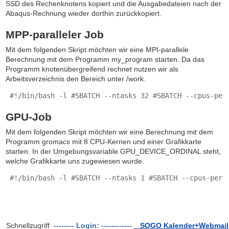
SSD des Rechenknotens kopiert und die Ausgabedateien nach der
Abaqus-Rechnung wieder dorthin zurückkopiert.
MPP-paralleler Job
Mit dem folgenden Skript möchten wir eine MPI-parallele
Berechnung mit dem Programm
my_program
starten. Da das
Programm knotenübergreifend rechnet nutzen wir als
Arbeitsverzeichnis den Bereich unter
/work
.
 #!/bin/bash -l #SBATCH --ntasks 32 #SBATCH --cpus-per
GPU-Job
Mit dem folgenden Skript möchten wir eine Berechnung mit dem
Programm
gromacs
mit 8 CPU-Kernen und einer Grafikkarte
starten. In der Umgebungsvariable
GPU_DEVICE_ORDINAL
steht,
welche Grafikkarte uns zugewiesen wurde.
 #!/bin/bash -l #SBATCH --ntasks 1 #SBATCH --cpus-per-
Schnellzugriff
-------- Login: ------------
SOGO Kalender+Webmail