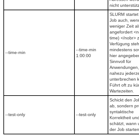
nicht unterstütz
SLURM startet
Job auch, wen
weniger Zeit al
angefordert <n
time) </nobr> 
Verfügung steh
--time-min
mindestens sov
--time-min
1:00:00
hier angegebe
Sinnvoll für
Anwendungen,
nahezu jederze
unterbrechen 
Führt oft zu k
Wartezeiten.
Schickt den Jo
ab, sondern pr
syntaktische
--test-only
--test-only
Korrektheit un
schätzt, wann
der Job starte