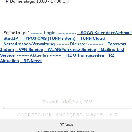
Donnerstags: 13:00 - 17:00 Uhr
Schnellzugriff
-------- Login: ------------
SOGO Kalender+Webmail
Stud.IP
TYPO3 CMS (TUHH-intern)
TUHH Cloud
Netzadressen-Verwaltung
-------- Dienste: ----------
Passwort
ändern
VPN Service
WLAN/Funknetz Service
Mailing List
Service
-------- Aktuelles --------
RZ Öffnungszeiten
RZ
Aktuelles
RZ-News
Service Desk
, 3. Aug. 2026
A
B
C
D
E
F
G
H
I
J
K
L
M
N
O
P
Q
R
S
T
U
V
W
X
Y
Z
|
A - Z
RZ News