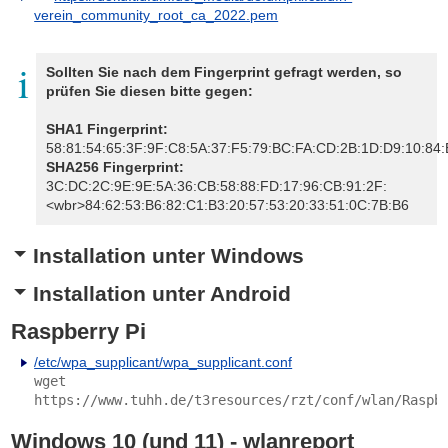
verein_community_root_ca_2022.pem
Sollten Sie nach dem Fingerprint gefragt werden, so
prüfen Sie diesen bitte gegen:
SHA1 Fingerprint:
58:81:54:65:3F:9F:C8:5A:37:F5:79:BC:FA:CD:2B:1D:D9:10:84
SHA256 Fingerprint:
3C:DC:2C:9E:9E:5A:36:CB:58:88:FD:17:96:CB:91:2F:
<wbr>84:62:53:B6:82:C1:B3:20:57:53:20:33:51:0C:7B:B6
Installation unter Windows
Installation unter Android
Raspberry Pi
/etc/wpa_supplicant/wpa_supplicant.conf
wget
https://www.tuhh.de/t3resources/rzt/conf/wlan/Raspb
Windows 10 (und 11) - wlanreport