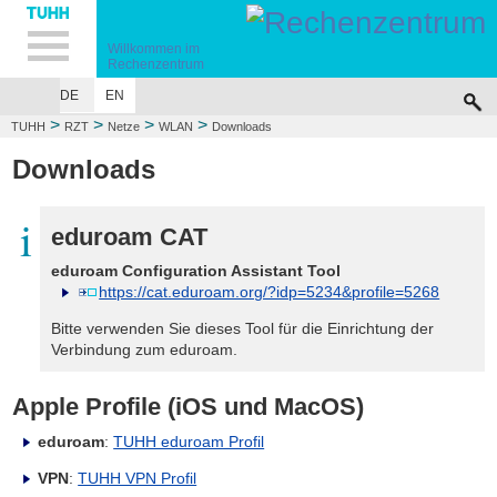
Hauptnavigation
Unternavigation
Inhalt
Suche
Willkommen im
Rechenzentrum
DE
EN
>
>
>
>
TUHH
RZT
Netze
WLAN
Downloads
Downloads
eduroam CAT
eduroam Configuration Assistant Tool
https://cat.eduroam.org/?idp=5234&profile=5268
Bitte verwenden Sie dieses Tool für die Einrichtung der
Verbindung zum eduroam.
Apple Profile (iOS und MacOS)
eduroam
:
TUHH eduroam Profil
VPN
:
TUHH VPN Profil