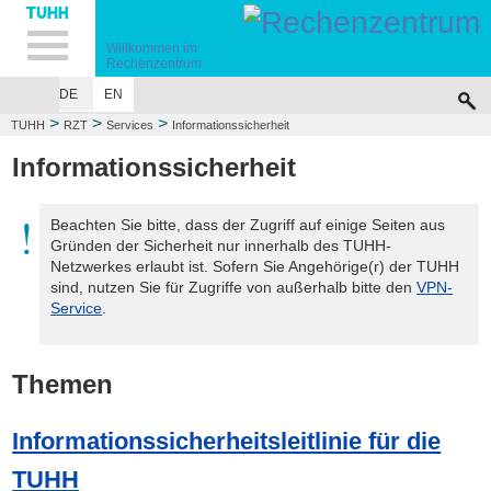
Hauptnavigation
Unternavigation
Inhalt
Suche
Willkommen im
Rechenzentrum
DE
EN
>
>
>
TUHH
RZT
Services
Informationssicherheit
Informationssicherheit
Beachten Sie bitte, dass der Zugriff auf einige Seiten aus
Gründen der Sicherheit nur innerhalb des TUHH-
Netzwerkes erlaubt ist. Sofern Sie Angehörige(r) der TUHH
sind, nutzen Sie für Zugriffe von außerhalb bitte den
VPN-
Service
.
Themen
Informationssicherheitsleitlinie für die
TUHH