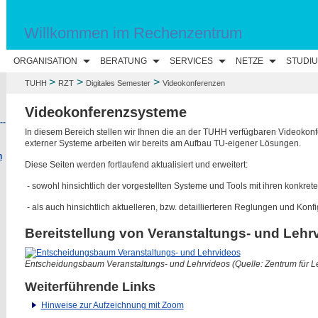
Willkommen im Rechenzentrum
ORGANISATION
BERATUNG
SERVICES
NETZE
STUDI
>
>
>
TUHH
RZT
Digitales Semester
Videokonferenzen
Videokonferenzsysteme
--
In diesem Bereich stellen wir Ihnen die an der TUHH verfügbaren Videokonf
externer Systeme arbeiten wir bereits am Aufbau TU-eigener Lösungen.
n
Diese Seiten werden fortlaufend aktualisiert und erweitert:
- sowohl hinsichtlich der vorgestellten Systeme und Tools mit ihren konkre
- als auch hinsichtlich aktuelleren, bzw. detaillierteren Reglungen und Konf
Bereitstellung von Veranstaltungs- und Lehr
Entscheidungsbaum Veranstaltungs- und Lehrvideos (Quelle: Zentrum für L
Weiterführende Links
Hinweise zur Aufzeichnung mit Zoom