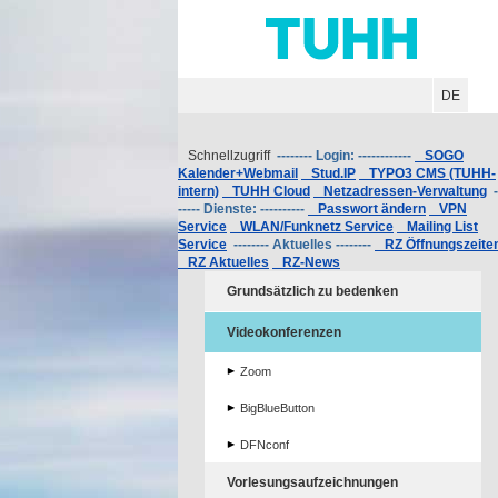
Hauptnavigation
Unternavigation
Inhalt
Suche
DE
Schnellzugriff
-------- Login: ------------
SOGO
Kalender+Webmail
Stud.IP
TYPO3 CMS (TUHH-
intern)
TUHH Cloud
Netzadressen-Verwaltung
-
----- Dienste: ----------
Passwort ändern
VPN
Service
WLAN/Funknetz Service
Mailing List
Service
-------- Aktuelles --------
RZ Öffnungszeite
RZ Aktuelles
RZ-News
Grundsätzlich zu bedenken
Videokonferenzen
Zoom
BigBlueButton
DFNconf
Vorlesungsaufzeichnungen