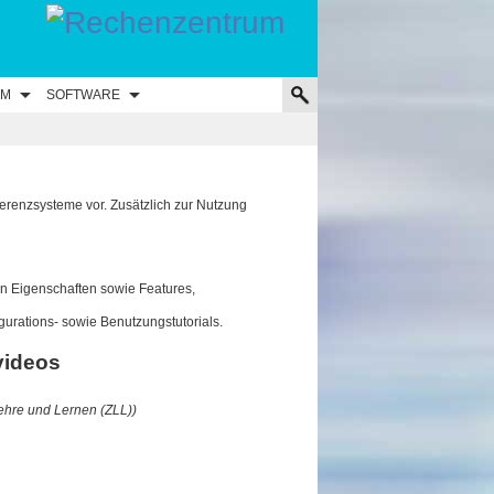
UM
SOFTWARE
erenzsysteme vor. Zusätzlich zur Nutzung
ten Eigenschaften sowie Features,
igurations- sowie Benutzungstutorials.
videos
ehre und Lernen (ZLL))