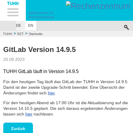
Hauptnavigation
Unternavigation
Inhalt
Suche
Willkommen im
Rechenzentrum
DE
EN
>
>
TUHH
RZT
Startseite
GitLab Version 14.9.5
20.09.2023
TUHH GitLab läuft in Version 14.9.5
Für den heutigen Tag läuft das GitLab der TUHH in Version 14.9.5.
Damit ist der zweite Upgrade-Schritt beendet. Eine Übersicht der
Änderungen findet sich
hier
.
Für den heutigen Abend ab 17:00 Uhr ist die Aktualisierung auf die
Version 14.10.5 geplant. Die sich daraus ergebenden Änderungen
lassen sich
hier
nachlesen.
Zurück