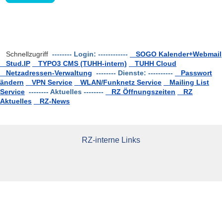
Schnellzugriff
-------- Login: ------------
SOGO Kalender+Webmail
Stud.IP
TYPO3 CMS (TUHH-intern)
TUHH Cloud
Netzadressen-Verwaltung
-------- Dienste: ----------
Passwort
ändern
VPN Service
WLAN/Funknetz Service
Mailing List
Service
-------- Aktuelles --------
RZ Öffnungszeiten
RZ
Aktuelles
RZ-News
RZ-interne Links