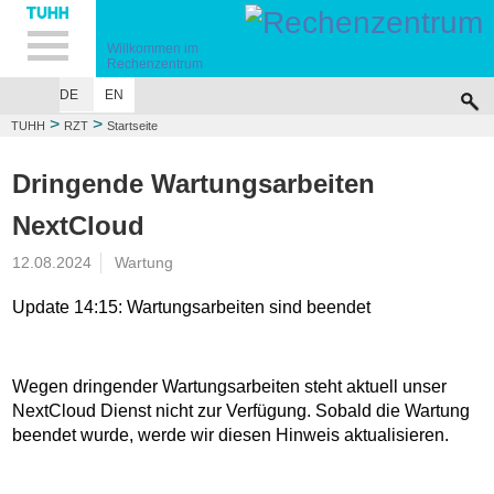
Hauptnavigation
Unternavigation
Inhalt
Suche
Willkommen im
Rechenzentrum
DE
EN
>
>
TUHH
RZT
Startseite
Dringende Wartungsarbeiten
NextCloud
12.08.2024
Wartung
Update 14:15: Wartungsarbeiten sind beendet
Wegen dringender Wartungsarbeiten steht aktuell unser
NextCloud Dienst nicht zur Verfügung. Sobald die Wartung
beendet wurde, werde wir diesen Hinweis aktualisieren.