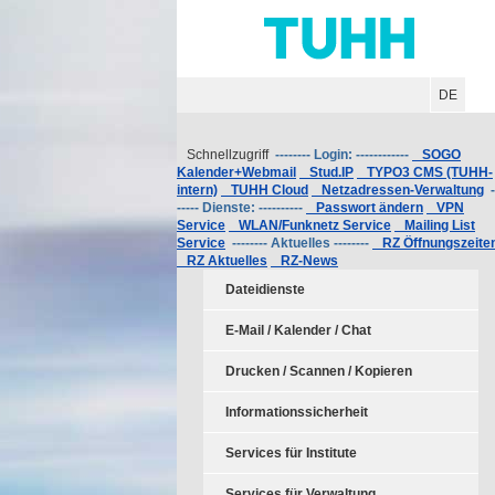
Hauptnavigation
Unternavigation
Inhalt
Suche
DE
Schnellzugriff
-------- Login: ------------
SOGO
Kalender+Webmail
Stud.IP
TYPO3 CMS (TUHH-
intern)
TUHH Cloud
Netzadressen-Verwaltung
-
----- Dienste: ----------
Passwort ändern
VPN
Service
WLAN/Funknetz Service
Mailing List
Service
-------- Aktuelles --------
RZ Öffnungszeite
RZ Aktuelles
RZ-News
Dateidienste
E-Mail / Kalender / Chat
Drucken / Scannen / Kopieren
Informationssicherheit
Services für Institute
Services für Verwaltung