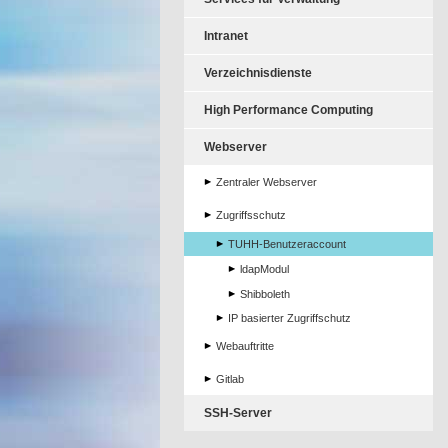
Intranet
Verzeichnisdienste
High Performance Computing
Webserver
Zentraler Webserver
Zugriffsschutz
TUHH-Benutzeraccount
ldapModul
Shibboleth
IP basierter Zugriffschutz
Webauftritte
Gitlab
SSH-Server