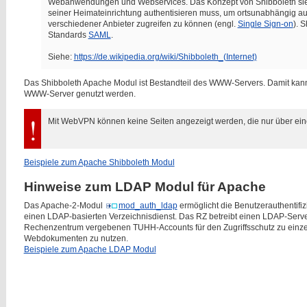
Webanwendungen und Webservices. Das Konzept von Shibboleth sieht 
seiner Heimateinrichtung authentisieren muss, um ortsunabhängig auf 
verschiedener Anbieter zugreifen zu können (engl.
Single Sign-on
). 
Standards
SAML
.
Siehe:
https://de.wikipedia.org/wiki/Shibboleth_(Internet)
Das Shibboleth Apache Modul ist Bestandteil des WWW-Servers. Damit kan
WWW-Server genutzt werden.
Mit WebVPN können keine Seiten angezeigt werden, die nur über eine 
Beispiele zum Apache Shibboleth Modul
Hinweise zum LDAP Modul für Apache
Das Apache-2-Modul
mod_auth_ldap
ermöglicht die Benutzerauthentif
einen LDAP-basierten Verzeichnisdienst. Das RZ betreibt einen LDAP-Server,
Rechenzentrum vergebenen TUHH-Accounts für den Zugriffsschutz zu einz
Webdokumenten zu nutzen.
Beispiele zum Apache LDAP Modul