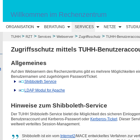
Willkommen im Rechenzentrum
ORGANISATION
BERATUNG
SERVICES
NETZE
STUDI
>
>
>
>
>
TUHH
RZT
Services
Webserver
Zugriffsschutz
TUHH-Benutzeraccou
Zugriffsschutz mittels TUHH-Benutzeracco
--
Allgemeines
n
Auf den Webservern des Rechenzentrums gibt es mehrere Möglichkeiten eine
Benutzernamen und zugehörigem Passwort/Ticket.
Shibboteth Service
LDAP Modul for Apache
Hinweise zum Shibboleth-Service
Der TUHH Shibboleth-Service bietet die Möglichkeit des sicheren Einloggen
Benutzeraccount und Kerberos-Passwort oder
Kerberos-Ticket
. Dieser Serv
weltweit verteiltes Session-Management.
Shibboleth ist ein vom
Internet2
/MACE entwickeltes Verfahren zur verte