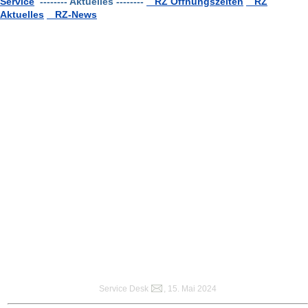
Service
-------- Aktuelles --------
RZ Öffnungszeiten
RZ
Aktuelles
RZ-News
Service Desk
, 15. Mai 2024