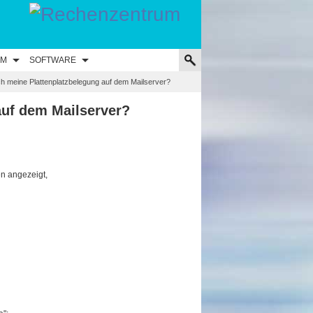
UM
SOFTWARE
ch meine Plattenplatzbelegung auf dem Mailserver?
auf dem Mailserver?
n angezeigt,