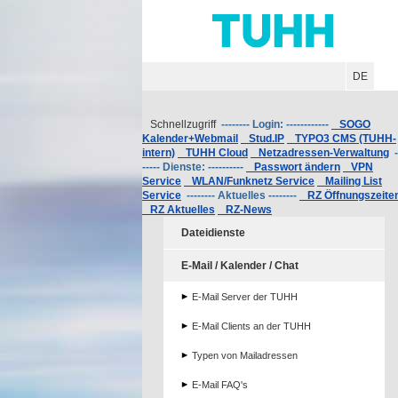
Hauptnavigation
Unternavigation
Inhalt
Suche
DE
Schnellzugriff
-------- Login: ------------
SOGO
Kalender+Webmail
Stud.IP
TYPO3 CMS (TUHH-
intern)
TUHH Cloud
Netzadressen-Verwaltung
-
----- Dienste: ----------
Passwort ändern
VPN
Service
WLAN/Funknetz Service
Mailing List
Service
-------- Aktuelles --------
RZ Öffnungszeite
RZ Aktuelles
RZ-News
Dateidienste
E-Mail / Kalender / Chat
E-Mail Server der TUHH
E-Mail Clients an der TUHH
Typen von Mailadressen
E-Mail FAQ's