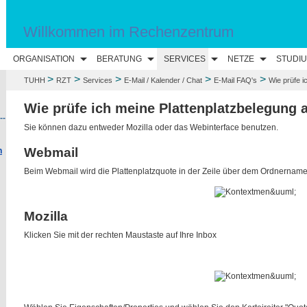
Willkommen im Rechenzentrum
ORGANISATION
BERATUNG
SERVICES
NETZE
STUDI
>
>
>
>
>
TUHH
RZT
Services
E-Mail / Kalender / Chat
E-Mail FAQ's
Wie prüfe i
Wie prüfe ich meine Plattenplatzbelegung 
--
Sie können dazu entweder Mozilla oder das Webinterface benutzen.
Webmail
n
Beim Webmail wird die Plattenplatzquote in der Zeile über dem Ordnername
Mozilla
Klicken Sie mit der rechten Maustaste auf Ihre Inbox