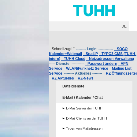
Hauptnavigation
Unternavigation
Inhalt
Suche
DE
Schnellzugriff
-------- Login: ------------
SOGO
Kalender+Webmail
Stud.IP
TYPO3 CMS (TUHH-
intern)
TUHH Cloud
Netzadressen-Verwaltung
-
----- Dienste: ----------
Passwort ändern
VPN
Service
WLAN/Funknetz Service
Mailing List
Service
-------- Aktuelles --------
RZ Öffnungszeite
RZ Aktuelles
RZ-News
Dateidienste
E-Mail / Kalender / Chat
E-Mail Server der TUHH
E-Mail Clients an der TUHH
Typen von Mailadressen