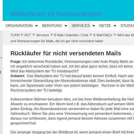
Willkommen im Rechenzentrum
ORGANISATION
BERATUNG
SERVICES
NETZE
STUDI
>
>
>
>
>
TUHH
RZT
Services
E-Mail / Kalender / Chat
E-Mail FAQ's
Wird das M
und Virenwarnungen für Mails, die ich gar nicht verschickt habe!
Rückläufer für nicht versendeten Mails
--
Frage:
Ich bekomme Rückläufer, Virenwarnungen oder Auto-Reply Mails an 
ich angeblich verschickt haben soll. Ich bin aber ganz sicher, dass ich kein
Wird das Mailsystem der TU missbraucht?
n
Antwort:
Das Mailsystem der TU hat darauf leider keinen Einfluß. Nach wie v
hinreichende Überprüfung der Absendeadresse statt. Dies bedeutet, dass f
kann, um Spammails oder Viren von jedem beliebigen Rechner in der Welt z
Rechnersystem der TU beteiligt.
Insbesondere Würmer benutzen dies, um bei ihrer Weiterverbeitung die Herku
Abwehr zu erschweren. Ein Wurm liest z.B. das Adressbuch auf seinem Wirts
jeden Eintrag. Als Absendeadresse verwendet er dabei für jede Mail eine z
Adressbuch. Wenn Sie also eine Virenwarnung von jemandem bekommen, de
daraus nur schliessen, dass irgend jemand dessen Adresse zusammen mit I
gespeichert hat.
Der analoge Vorgang bei der Briefpost ist, wenn jemand einen Brief mit Ihr