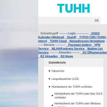
Hauptnavigation
Unternavigation
Inhalt
Suche
DE
Schnellzugriff
-------- Login: ------------
SOGO
Kalender+Webmail
Stud.IP
TYPO3 CMS (TUHH-
intern)
TUHH Cloud
Netzadressen-Verwaltung
-
----- Dienste: ----------
Passwort ändern
VPN
Service
WLAN/Funknetz Service
Mailing List
Service
-------- Aktuelles --------
RZ Öffnungszeite
RZ Aktuelles
RZ-News
Dateidienste
Fileservice
Langzeitspeicher (LZS)
Heimlaufwerk der TUHH verbinden
Heimlaufwerk der TUHH unter Mac OS X
verbinden
Heimlaufwerk der TUHH unter Windows