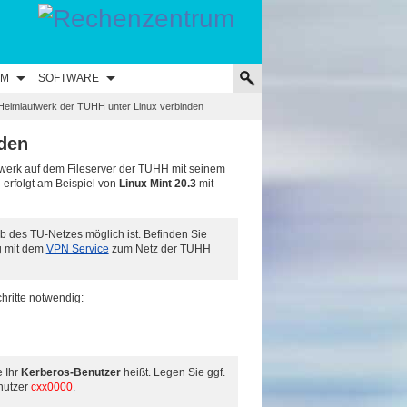
UM
SOFTWARE
Heimlaufwerk der TUHH unter Linux verbinden
den
werk auf dem Fileserver der TUHH mit seinem
 erfolgt am Beispiel von
Linux Mint 20.3
mit
lb des TU-Netzes möglich ist. Befinden Sie
g mit dem
VPN Service
zum Netz der TUHH
hritte notwendig:
e Ihr
Kerberos-Benutzer
heißt. Legen Sie ggf.
nutzer
cxx0000
.