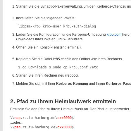
Starten Sie die Synaptic-Paketverwaltung, um den Kerberos-Client zu ins
Installieren Sie die folgenden Pakete:
 libpam-krb5 krb5-user krb5-auth-dialog 
Laden Sie die Konfiguration für die Kerberos-Umgebung
krb5.conf
herun
Downloads
Ihres lokalen Linux-Benutzers.
Öffnen Sie ein Konsol-Fenster (Terminal).
Kopieren Sie die Datei
krb5.conf
in den Ordner
/etc
Ihres Rechners.
 $ cd Downloads $ sudo cp krb5.conf /etc 
Starten Sie Ihren Rechner neu (reboot).
Melden Sie sich mit Ihrer
Kerberos-Kennung
und Ihrem
Kerberos-Pass
2. Pfad zu Ihrem Heimlaufwerk ermitteln
Ermitteln Sie den Pfad zu Ihrem Heimlaufwerk an. Der Pfad lautet entweder..
\\
nap
.rz.tu-harburg.de\
cxx0000
$
...oder...
\\
pan
.rz.tu-harburg.de\
cxx0000
$