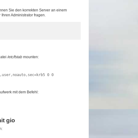
nnen Sie den korrekten Server an einem
hren Administrator fragen.
Datei
/etc/fstab
mounten:
,user,noauto,sec=krb5 0 0 
ufwerk mit dem Befehl:
it gio
n: