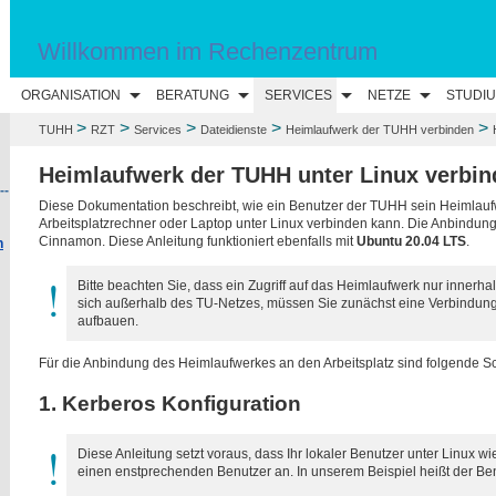
Willkommen im Rechenzentrum
ORGANISATION
BERATUNG
SERVICES
NETZE
STUDI
>
>
>
>
>
TUHH
RZT
Services
Dateidienste
Heimlaufwerk der TUHH verbinden
Heimlaufwerk der TUHH unter Linux verbin
--
Diese Dokumentation beschreibt, wie ein Benutzer der TUHH sein Heimlauf
Arbeitsplatzrechner oder Laptop unter Linux verbinden kann. Die Anbindung
Cinnamon. Diese Anleitung funktioniert ebenfalls mit
Ubuntu 20.04 LTS
.
n
Bitte beachten Sie, dass ein Zugriff auf das Heimlaufwerk nur innerha
sich außerhalb des TU-Netzes, müssen Sie zunächst eine Verbindun
aufbauen.
Für die Anbindung des Heimlaufwerkes an den Arbeitsplatz sind folgende Sc
1. Kerberos Konfiguration
Diese Anleitung setzt voraus, dass Ihr lokaler Benutzer unter Linux wi
einen enstprechenden Benutzer an. In unserem Beispiel heißt der Be