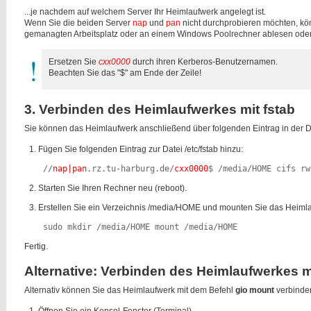
...je nachdem auf welchem Server Ihr Heimlaufwerk angelegt ist.
Wenn Sie die beiden Server
nap
und
pan
nicht durchprobieren möchten, kö
gemanagten Arbeitsplatz oder an einem Windows Poolrechner ablesen oder I
Ersetzen Sie
cxx0000
durch ihren Kerberos-Benutzernamen.
Beachten Sie das "$" am Ende der Zeile!
3. Verbinden des Heimlaufwerkes mit fstab
Sie können das Heimlaufwerk anschließend über folgenden Eintrag in der 
Fügen Sie folgenden Eintrag zur Datei /etc/fstab hinzu:
 //
nap|pan
.rz.tu-harburg.de/
cxx0000
$ /media/HOME cifs rw
Starten Sie Ihren Rechner neu (reboot).
Erstellen Sie ein Verzeichnis /media/HOME und mounten Sie das Heimla
 sudo mkdir /media/HOME mount /media/HOME 
Fertig.
Alternative: Verbinden des Heimlaufwerkes m
Alternativ können Sie das Heimlaufwerk mit dem Befehl
gio mount
verbinde
Öffnen Sie ein Konsol-Fenster (Terminal).