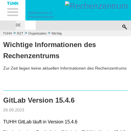
Hauptnavigation
Unternavigation
Inhalt
Suche
Willkommen im
Rechenzentrum
DE
>
>
>
TUHH
RZT
Organisation
Wichtig
Wichtige Informationen des
Rechenzentrums
GitLab Version 15.4.6
26.09.2023
TUHH GitLab läuft in Version 15.4.6