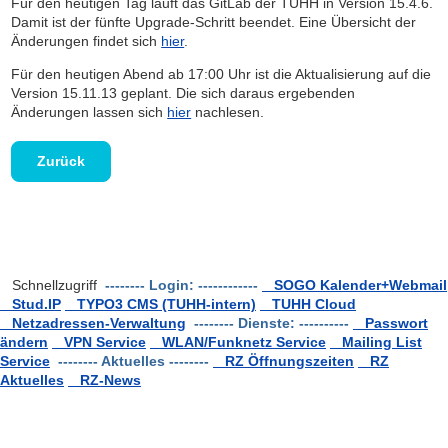
Für den heutigen Tag läuft das GitLab der TUHH in Version 15.4.6.
Damit ist der fünfte Upgrade-Schritt beendet. Eine Übersicht der
Änderungen findet sich
hier
.
Für den heutigen Abend ab 17:00 Uhr ist die Aktualisierung auf die
Version 15.11.13 geplant. Die sich daraus ergebenden
Änderungen lassen sich
hier
nachlesen.
Zurück
Schnellzugriff
-------- Login: ------------
SOGO Kalender+Webmail
Stud.IP
TYPO3 CMS (TUHH-intern)
TUHH Cloud
Netzadressen-Verwaltung
-------- Dienste: ----------
Passwort
ändern
VPN Service
WLAN/Funknetz Service
Mailing List
Service
-------- Aktuelles --------
RZ Öffnungszeiten
RZ
Aktuelles
RZ-News