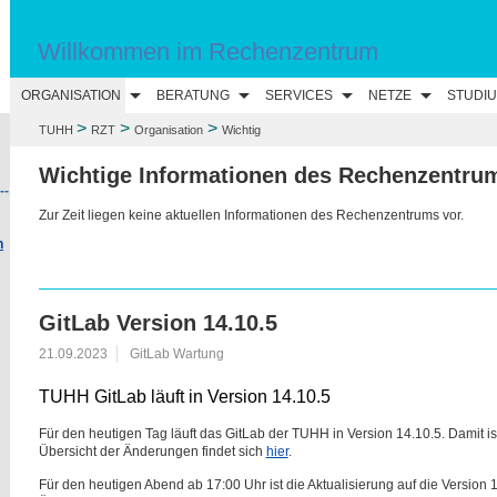
Willkommen im Rechenzentrum
ORGANISATION
BERATUNG
SERVICES
NETZE
STUDI
>
>
>
TUHH
RZT
Organisation
Wichtig
Wichtige Informationen des Rechenzentru
--
n
GitLab Version 14.10.5
21.09.2023
GitLab Wartung
TUHH GitLab läuft in Version 14.10.5
Für den heutigen Tag läuft das GitLab der TUHH in Version 14.10.5. Damit ist
Übersicht der Änderungen findet sich
hier
.
Für den heutigen Abend ab 17:00 Uhr ist die Aktualisierung auf die Version