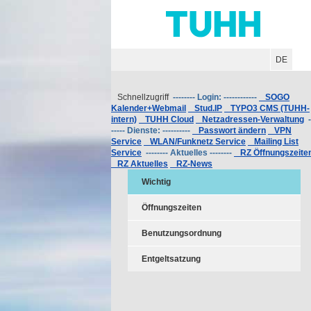
Hauptnavigation
Unternavigation
Inhalt
Suche
DE
Schnellzugriff
-------- Login: ------------
SOGO
Kalender+Webmail
Stud.IP
TYPO3 CMS (TUHH-
intern)
TUHH Cloud
Netzadressen-Verwaltung
-
----- Dienste: ----------
Passwort ändern
VPN
Service
WLAN/Funknetz Service
Mailing List
Service
-------- Aktuelles --------
RZ Öffnungszeite
RZ Aktuelles
RZ-News
Wichtig
Öffnungszeiten
Benutzungsordnung
Entgeltsatzung