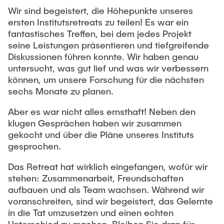
LEHRE UND ARBEITEN
Offene Studentische Abschlussarbeiten
Wir sind begeistert, die Höhepunkte unseres
Thorsten Düring
Entwurf und Optimierung elektrischer Maschinen
Hintergrundinfos zu Arbeiten am Institut
ersten Institutsretreats zu teilen! Es war ein
Thorsten Münsterberg
Optimierung gekoppelter Schiffenergiesysteme
fantastisches Treffen, bei dem jedes Projekt
Abgeschlossene Arbeiten (PA, BA, MA)
ÜBER UNS
seine Leistungen präsentieren und tiefgreifende
HIL Testsysteme für breitbandige mechatronische
Beachtenswert bei externen Abschlussarbeiten in der
Wissenschaftliche Mitarbeitende
Diskussionen führen konnte. Wir haben genau
Anwendungen
Industrie
untersucht, was gut lief und was wir verbessern
Jana Ihrens, Dr.-Ing.
Micro-Grid Lab
können, um unsere Forschung für die nächsten
Jobs
sechs Monate zu planen.
Ornella Tortorici Pabst, PhD.
Geschlossene Projekte
Studentische Hilfskräfte und Wissenschaftliche
Mohammad Sadeghi, Dr.-Ing.
Aber es war nicht alles ernsthaft! Neben den
Human-Machine-Collaboration
Hilfskräfte
klugen Gesprächen haben wir zusammen
Maximilian Becker, M.Sc.
gekocht und über die Pläne unseres Instituts
Tutor*innen
Haptic Teststand
Ali Elnwegy, M. Sc.
gesprochen.
Stellen für wissenschaftliche Mitarbeiter*innen
Anwendungen mit Haptik
Moritz Hollenberg, M. Sc.
Das Retreat hat wirklich eingefangen, wofür wir
Coupled-Resonance Dynamics
Finn Jannek Klar, M. Sc.
stehen: Zusammenarbeit, Freundschaften
Abgeschlossene Doktorarbeiten (Promotionen)
Mechanische Impedanz - Quantifizierung und Reglung
aufbauen und als Team wachsen. Während wir
Tom Liebing, M. Sc.
voranschreiten, sind wir begeistert, das Gelernte
Tele-Robotics-Activities
Juliana Lüer, M. Sc.
in die Tat umzusetzen und einen echten
Bio-whisker Sensor