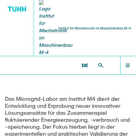
Institut für Mechatronik im Maschinenbau M-4
FORSCHUNG UND PROJEKTE
LEHRE UND ARBEITEN
MITARBEITENDE
ÜBER UNS
IMEK
IMEK >
FORSCHUNG UND PROJEKTE >
MOBILE
ELEKTRISCHE ENERGIEANLAGEN UND SYSTEME >
MICRO-GRID LAB
DE
Institutsleitung
Elektrische Messysteme
Lehre
Chronik
NEWS
Thorsten A. Kern, Prof. Dr.-Ing.
Elektrische Impedanztomographie
Lehrveranstaltungen
Promovierte
Günter Ackermann, Prof. Dr.-Ing. (im Ruhestand)
Autonomous Multi-Sensor Drifter
Prüfungstermine
MITARBEITENDE
Das Microgrid-Labor am Institut M4 dient der
SMART Sensor Partikel
Sprechstunden
Wo wir sind
Entwicklung und Erprobung neuer innovativer
Institutsassistenz
Geschlossene Projeke
Tutoren
Lösungsansätze für das Zusammenspiel
FORSCHUNG UND PROJEKTE
NN
fluktuierender Energieerzeugung, -verbrauch und
Mobile Elektrische Energieanlagen und Systeme
Studentische Arbeiten
–speicherung. Der Fokus hierbei liegt in der
Institutsmitarbeitende
experimentellen und praktischen Validierung der