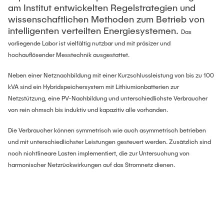
LEHRE UND ARBEITEN
Offene Studentische Abschlussarbeiten
am Institut entwickelten Regelstrategien und
Thorsten Düring
Entwurf und Optimierung elektrischer Maschinen
wissenschaftlichen Methoden zum Betrieb von
Hintergrundinfos zu Arbeiten am Institut
intelligenten verteilten Energiesystemen.
Thorsten Münsterberg
Optimierung gekoppelter Schiffenergiesysteme
Das
Abgeschlossene Arbeiten (PA, BA, MA)
ÜBER UNS
vorliegende Labor ist vielfältig nutzbar und mit präsizer und
HIL Testsysteme für breitbandige mechatronische
Beachtenswert bei externen Abschlussarbeiten in der
Wissenschaftliche Mitarbeitende
hochauflösender Messtechnik ausgestattet.
Anwendungen
Industrie
Jana Ihrens, Dr.-Ing.
Micro-Grid Lab
Neben einer Netznachbildung mit einer Kurzschlussleistung von bis zu 100
kVA sind ein Hybridspeichersystem mit Lithiumionbatterien zur
Jobs
Ornella Tortorici Pabst, PhD.
Geschlossene Projekte
Netzstützung, eine PV-Nachbildung und unterschiedlichste Verbraucher
Studentische Hilfskräfte und Wissenschaftliche
Mohammad Sadeghi, Dr.-Ing.
von rein ohmsch bis induktiv und kapazitiv alle vorhanden.
Human-Machine-Collaboration
Hilfskräfte
Maximilian Becker, M.Sc.
Die Verbraucher können symmetrisch wie auch asymmetrisch betrieben
Tutor*innen
Haptic Teststand
und mit unterschiedlichster Leistungen gesteuert werden. Zusätzlich sind
Ali Elnwegy, M. Sc.
Stellen für wissenschaftliche Mitarbeiter*innen
noch nichtlineare Lasten implementiert, die zur Untersuchung von
Anwendungen mit Haptik
Moritz Hollenberg, M. Sc.
harmonischer Netzrückwirkungen auf das Stromnetz dienen.
Coupled-Resonance Dynamics
Finn Jannek Klar, M. Sc.
Abgeschlossene Doktorarbeiten (Promotionen)
Mechanische Impedanz - Quantifizierung und Reglung
Tom Liebing, M. Sc.
Tele-Robotics-Activities
Juliana Lüer, M. Sc.
Bio-whisker Sensor