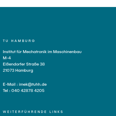
Tele-Robotics-Activities
iten in der Industrie
Finn Jannek Klar, M. Sc.
ab
Bio-whisker Sensor
Tom Liebing, M. Sc.
 Projekte
Exploring the Multimodality of Ar
with the help of Robotics
Juliana Lüer, M. Sc.
Geschlossene Projekte
Mattis Molinski, M. Sc.
TU HAMBURG
Folke Schwinning, M.Sc.
Institut für Mechatronik im Maschinenbau
M-4
Eißendorfer Straße 38
21073 Hamburg
E-Mail : imek@tuhh.de
Tel : 040 42878 4205
WEITERFÜHRENDE LINKS