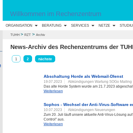
Willkommen im Rechenzentrum
ORGANISATION
BERATUNG
SERVICES
NETZE
STUDI
>
>
TUHH
RZT
Archiv
News-Archiv des Rechenzentrums der TUH
--
1
2
nächste
n
Abschaltung Horde als Webmail-DIenst
19.07.2023
Abkündigungen Wartung SOGo Mailing
Das alte Horde System wurde am 21.7.2023 abgeschalt
Weiterlesen
Sophos - Wechsel der Anti-Virus-Software er
10.07.2023
Abkündigungen Neuerungen
Zum 20. Juli läuft unsere aktuelle Anti-Virus-Lösung a
Control" aus.
Weiterlesen