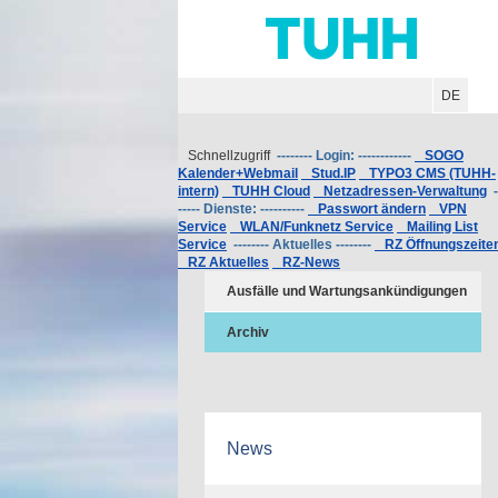
Hauptnavigation
Unternavigation
Inhalt
Suche
DE
Schnellzugriff
-------- Login: ------------
SOGO
Kalender+Webmail
Stud.IP
TYPO3 CMS (TUHH-
intern)
TUHH Cloud
Netzadressen-Verwaltung
-
----- Dienste: ----------
Passwort ändern
VPN
Service
WLAN/Funknetz Service
Mailing List
Service
-------- Aktuelles --------
RZ Öffnungszeite
RZ Aktuelles
RZ-News
Ausfälle und Wartungsankündigungen
Archiv
News