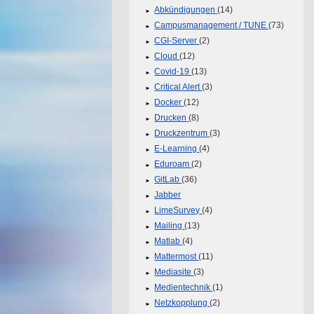
Abkündigungen
(14)
Campusmanagement / TUNE
(73)
CGI-Server
(2)
Cloud
(12)
Covid-19
(13)
Critical Alert
(3)
Docker
(12)
Drucken
(8)
Druckzentrum
(3)
E-Learning
(4)
Eduroam
(2)
GitLab
(36)
Jabber
LimeSurvey
(4)
Mailing
(13)
Matlab
(4)
Mattermost
(11)
Mediasite
(3)
Medientechnik
(1)
Netzkopplung
(2)