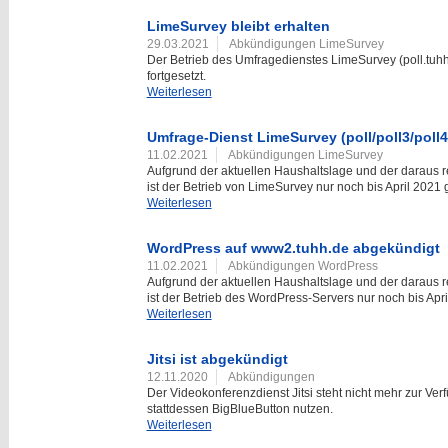
LimeSurvey bleibt erhalten
29.03.2021
Abkündigungen LimeSurvey
Der Betrieb des Umfragedienstes LimeSurvey (poll.tuhh.d
fortgesetzt.
Weiterlesen
Umfrage-Dienst LimeSurvey (poll/poll3/poll
11.02.2021
Abkündigungen LimeSurvey
Aufgrund der aktuellen Haushaltslage und der darau
ist der Betrieb von LimeSurvey nur noch bis April 2021 
Weiterlesen
WordPress auf www2.tuhh.de abgekündigt
11.02.2021
Abkündigungen WordPress
Aufgrund der aktuellen Haushaltslage und der darau
ist der Betrieb des WordPress-Servers nur noch bis Apri
Weiterlesen
Jitsi ist abgekündigt
12.11.2020
Abkündigungen
Der Videokonferenzdienst Jitsi steht nicht mehr zur V
stattdessen BigBlueButton nutzen.
Weiterlesen