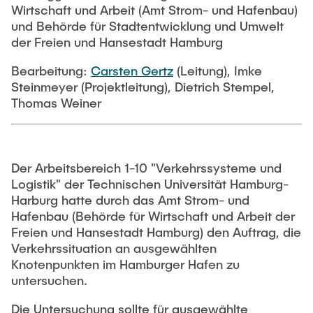
PUBLICATIONS
Wirtschaft und Arbeit (Amt Strom- und Hafenbau)
Abgeschlossene studentische Arbeiten
Book tips
und Behörde für Stadtentwicklung und Umwelt
Land-use and transport planning
der Freien und Hansestadt Hamburg
Medien
Bearbeitung:
Carsten Gertz
(Leitung), Imke
Transport and logistics hubs
Steinmeyer (Projektleitung), Dietrich Stempel,
Thomas Weiner
Der Arbeitsbereich 1-10 "Verkehrssysteme und
Logistik" der Technischen Universität Hamburg-
Harburg hatte durch das Amt Strom- und
Hafenbau (Behörde für Wirtschaft und Arbeit der
Freien und Hansestadt Hamburg) den Auftrag, die
Verkehrssituation an ausgewählten
Knotenpunkten im Hamburger Hafen zu
untersuchen.
Die Untersuchung sollte für ausgewählte