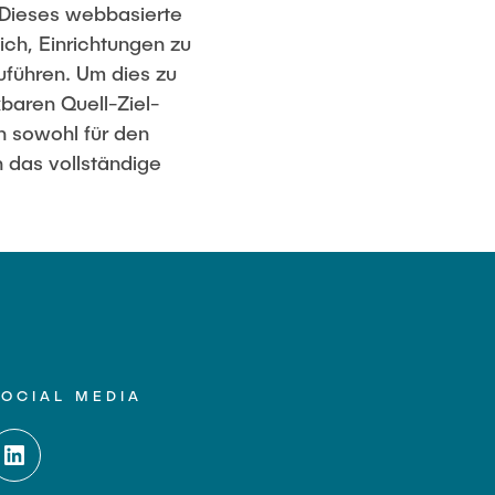
 Dieses webbasierte
ch, Einrichtungen zu
führen. Um dies zu
baren Quell-Ziel-
n sowohl für den
n das vollständige
SOCIAL MEDIA