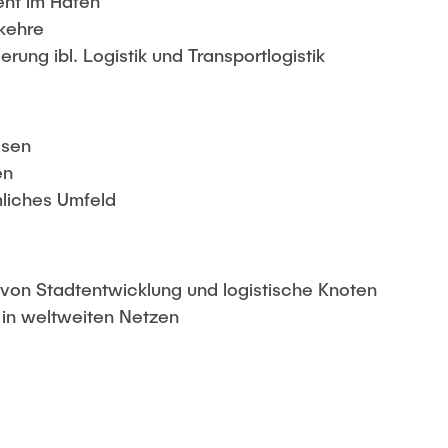
nt im Hafen
kehre
erung ibl. Logistik und Transportlogistik
osen
en
liches Umfeld
on Stadtentwicklung und logistische Knoten
 in weltweiten Netzen