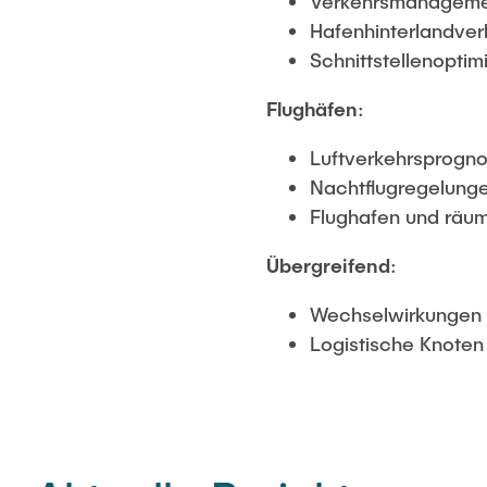
Verkehrsmanageme
Hafenhinterlandver
Schnittstellenoptimi
Flughäfen
:
Luftverkehrsprogn
Nachtflugregelung
Flughafen und räum
Übergreifend
:
Wechselwirkungen v
Logistische Knoten