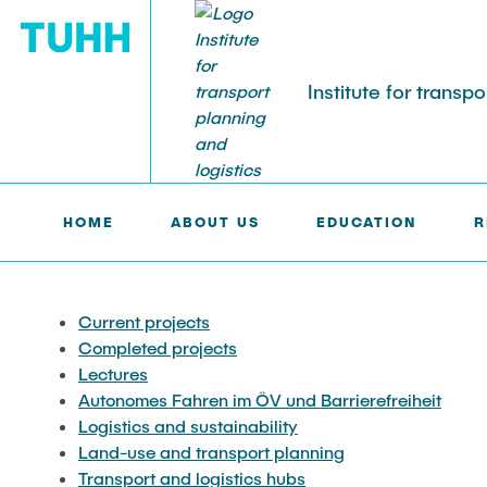
Institute for transp
VPL >
RESEARCH >
TRANSPORT AND LOGISTICS HU
ABOUT US
EDUCATION
RESEARCH
PUBLICATIONS
HOME
ABOUT US
EDUCATION
R
Members of staff
Courses
Current projects
Liste aller Publikationen
Studentisch
Autonomes F
Promotione
Ideenbörse
Barrierefrei
External teaching staff
Lehrveranstaltungen mit
Completed projects
ECTL Working Paper
Book tips
Current projects
Schwerpunkt Logistik
Abgeschloss
Logistics an
Completed projects
Arbeiten
Lectures
Alumni - Ehemalige
Lectures
Harburger Berichte zur
Medien
Autonomes Fahren im ÖV und Barrierefreiheit
Lehrveranstaltungen mit
Verkehrsplanung und Logistik
Logistics and sustainability
Schwerpunkt Verkehrsplanung
Land-use and transport planning
Transport and logistics hubs