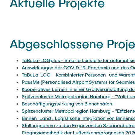
Aktuelle Projekte
Abgeschlossene Proje
TaBuLa-LOGplus - Smarte Leitstelle für automatisie
Auswirkungen der COVID-19-Pandemie und des Onli
TaBuLa-LOG – Kombinierter Personen- und Warentra
PassMe (Personalised Airport Systems for Seamles
Kooperatives Lernen in einer Großveranstaltung du
Spitzencluster Metropolregion Hamburg - "Validier
Beschäftigungswirkung von Binnenhäfen
Spitzencluster Metropolregion Hamburg - "Effizien
Binnen_Land : Logistische Integration von Binnensc
Stellungnahme zu den Ergänzenden Szenariobetra
Prognosemethodik der Luftverkehrsprognosen 202