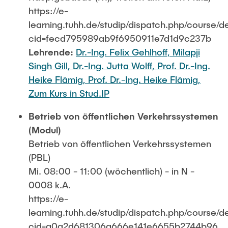
https://e-
learning.tuhh.de/studip/dispatch.php/course/de
cid=fecd795989ab9f6950911e7d1d9c237b
Lehrende:
Dr.-Ing. Felix Gehlhoff,
Milapji
Singh Gill,
Dr.-Ing. Jutta Wolff,
Prof. Dr.-Ing.
Heike Flämig,
Prof. Dr.-Ing. Heike Flämig,
Zum Kurs in Stud.IP
Betrieb von öffentlichen Verkehrssystemen
(Modul)
Betrieb von öffentlichen Verkehrssystemen
(PBL)
Mi. 08:00 - 11:00 (wöchentlich) - in N -
0008 k.A.
https://e-
learning.tuhh.de/studip/dispatch.php/course/de
cid=a0a2d681306a666e141e6655b2744b96