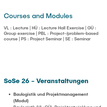
PUBLICATIONS
Abgeschlossene studentische Arbeiten
Book tips
Land-use and transport planning
Courses and Modules
Medien
Transport and logistics hubs
VL : Lecture | HÜ : Lecture Hall Exercise | GÜ :
Group exercise | PBL : Project-/problem-based
course | PS : Project Seminar | SE : Seminar
SoSe 26 - Veranstaltungen
Baulogistik und Projektmanagement
(Modul)
Baulogistik (VL+GÜ); Projektentwicklung und