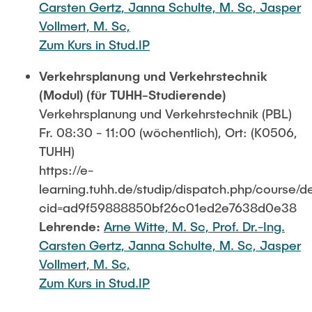
Carsten Gertz,
Janna Schulte, M. Sc,
Jasper
Vollmert, M. Sc,
Zum Kurs in Stud.IP
Verkehrsplanung und Verkehrstechnik
(Modul) (für TUHH-Studierende)
Verkehrsplanung und Verkehrstechnik (PBL)
Fr. 08:30 - 11:00 (wöchentlich), Ort: (K0506,
TUHH)
https://e-
learning.tuhh.de/studip/dispatch.php/course/de
cid=ad9f59888850bf26c01ed2e7638d0e38
Lehrende:
Arne Witte, M. Sc,
Prof. Dr.-Ing.
Carsten Gertz,
Janna Schulte, M. Sc,
Jasper
Vollmert, M. Sc,
Zum Kurs in Stud.IP