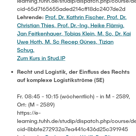
learning.tuhh.de/studip/dispatch.php/course/de
cid=65d7165655aded214cff18dc2407de2d
Lehrende:
Prof. Dr. Kathrin Fischer,
Prof. Dr.
Christian Thies,
Prof. Dr.-Ing. Heike Flämig,
Jan Feitkenhauer,
Tobias Klein, M. Sc,
Dr. Kai
Uwe Hoth,
M. Sc Recep Günes,
Tizian
Schug,
Zum Kurs in Stud.IP
Recht und Logistik, der Einfluss des Rechts
auf komplexe Logistikströme (SE)
Fr. 08:45 - 10:15 (wöchentlich) - in M - 2589,
Ort: (M - 2589)
https://e-
learning.tuhh.de/studip/dispatch.php/course/de
cid=8bbfe272932a7ea441c436d25c391945