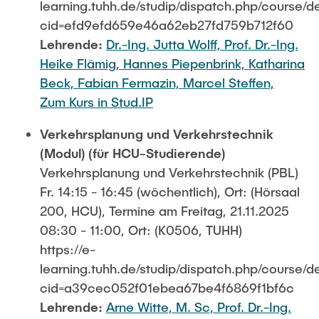
learning.tuhh.de/studip/dispatch.php/course/de
cid=efd9efd659e46a62eb27fd759b712f60
Lehrende:
Dr.-Ing. Jutta Wolff,
Prof. Dr.-Ing.
Heike Flämig,
Hannes Piepenbrink,
Katharina
Beck,
Fabian Fermazin,
Marcel Steffen,
Zum Kurs in Stud.IP
Verkehrsplanung und Verkehrstechnik
(Modul) (für HCU-Studierende)
Verkehrsplanung und Verkehrstechnik (PBL)
Fr. 14:15 - 16:45 (wöchentlich), Ort: (Hörsaal
200, HCU), Termine am Freitag, 21.11.2025
08:30 - 11:00, Ort: (K0506, TUHH)
https://e-
learning.tuhh.de/studip/dispatch.php/course/de
cid=a39cec052f01ebea67be4f6869f1bf6c
Lehrende:
Arne Witte, M. Sc,
Prof. Dr.-Ing.