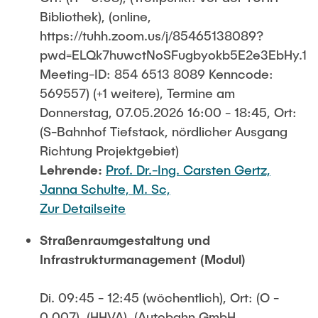
Bibliothek), (online,
https://tuhh.zoom.us/j/85465138089?
pwd=ELQk7huwctNoSFugbyokb5E2e3EbHy.1
Meeting-ID: 854 6513 8089 Kenncode:
569557) (+1 weitere), Termine am
Donnerstag, 07.05.2026 16:00 - 18:45, Ort:
(S-Bahnhof Tiefstack, nördlicher Ausgang
Richtung Projektgebiet)
Lehrende:
Prof. Dr.-Ing. Carsten Gertz,
Janna Schulte, M. Sc,
Zur Detailseite
Straßenraumgestaltung und
Infrastrukturmanagement (Modul)
Di. 09:45 - 12:45 (wöchentlich), Ort: (O -
0.007), (HHVA), (Autobahn GmbH,