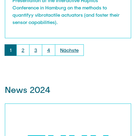
Presentation at the Interactive Haptics
Conference in Hamburg on the methods to
quantifyy vibrotactile actuators (and foster their
sensor capabilities).
1
2
3
4
Nächste
News 2024