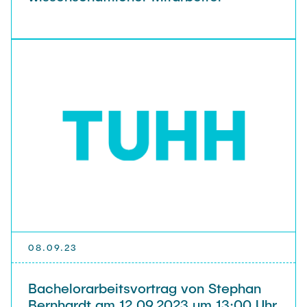
Künstlern in der Jury punktete. Dieses konnte
gegenüber den Mitstreitern zusätzlich die
Lautstärke und die Varianz gespielter Noten in
das Gemälde einbringen. Durch seine variable
Aktualisierungsrate von 200 – 500 Millisekunden
hat das Gewinnerteam ein System geschaffen,
welches live mit den Musikern interagieren
konnte. Dieses sowie der künstlerische Eindruck
der so entstandenen Bilder haben aus Sicht der
Künstler die Entscheidung bestärkt. Das
Feedback aller Studierende war exzellent. Hier
konnten Sie von der Idee bis zum Produkt den
kompletten Entwicklungszyklus durchlaufen, und
gehen nun mit gesteigerten Selbstvertrauen an
die echten Herausforderungen der Zeit im Bereich
08.09.23
Nachhaltigkeit und Umwelt im Rahmen ihres
Studiums und darüber hinaus.
Bachelorarbeitsvortrag von Stephan
Bernhardt am 12.09.2023 um 13:00 Uhr