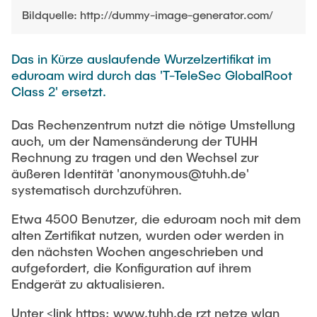
PUBLICATIONS
HODEPLIO
Bildquelle: http://dummy-image-generator.com/
Technical Staff
BrainEpP
THESES AND JOBS
Das in Kürze auslaufende Wurzelzertifikat im
Jan Burmeister
QSea II
eduroam wird durch das 'T-TeleSec GlobalRoot
Anja-Maria Doobe-Jöstingmeier
Smart Analytics
Class 2' ersetzt.
NEWS
Carmen Hajunga
SICHER
Das Rechenzentrum nutzt die nötige Umstellung
SUSTRONICS
auch, um der Namensänderung der TUHH
Research Associates
Rechnung zu tragen und den Wechsel zur
Nils Albrecht
Additional Involvements
äußeren Identität 'anonymous@tuhh.de'
systematisch durchzuführen.
Moritz Bäcker
ElektRail
Nils Bade
Etwa 4500 Benutzer, die eduroam noch mit dem
I3 Junior
alten Zertifikat nutzen, wurden oder werden in
Frederike Bartels
Things@TUHHLab
den nächsten Wochen angeschrieben und
Niklas Frewer
aufgefordert, die Konfiguration auf ihrem
Completed Projects
Endgerät zu aktualisieren.
Kristina Heß
Unter <link https: www.tuhh.de rzt netze wlan
Kai Christian Hübner