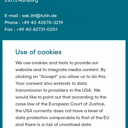
Guest scientists
Dr. Jasmin Gabsteiger
E-mail : sek.ihf@tuhh.de
Phone : +49 40 42878-3219
Anand Dubey
Fax : +49 40 42731-0201
Kevin Erkelenz
Johanna Gleichauf
Use of cookies
Thomas Jaschke
SOCIAL MEDIA
Nadja Lamann
We use cookies and tools to provide our
website and to integrate media content. By
Hui Lu
clicking on "Accept" you allow us to do this.
Prof. Dr.-Ing Fabian Lurz
Your consent also extends to data
transmission to providers in the USA. We
Lukas Reinhold
LINKS
would like to point out that according to the
Stanislav Samis
case law of the European Court of Justice,
Privacy Policy
Sebastian Schaffenroth
the USA currently does not have a level of
data protection comparable to that of the EU
Imprint
Anton Sieganschin
and there is a risk of unnoticed data