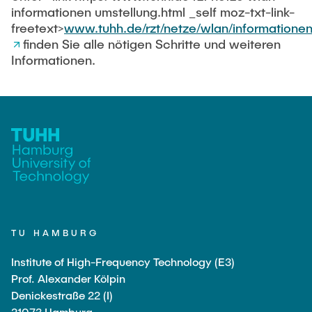
Equipment of the Institute
informationen umstellung.html _self moz-txt-link-
Omar Jabi
freetext>
www.tuhh.de/rzt/netze/wlan/informationen
Laboratory Equipment
finden Sie alle nötigen Schritte und weiteren
Marvin Jäger
Technology
Informationen.
Sarah Klass
Precision Mechanics
Dominik Langer
Software
Rasmus Mentzer
Philip Riege
Georg Frederik Riemschneider
Marvin Ruppik
Jan-Joshua Schmitt
Bartosz Tegowski
TU HAMBURG
Frederik Vollmer
Institute of High-Frequency Technology (E3)
Prof. Alexander Kölpin
Nico Weiß
Denickestraße 22 (I)
21073 Hamburg