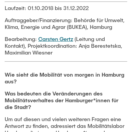
PUBLIKATIONEN
Abgeschlossene studentische Arbeiten
Buchtipps
Laufzeit: 01.10.2018 bis 31.12.2022
Siedlungsstruktur und Verkehrsplanung
Auftraggeber/Finanzierung: Behörde für Umwelt,
Medien
Klima, Energie und Agrar (BUKEA), Hamburg
Verkehrs- und Logistikknoten
Bearbeitung:
Carsten Gertz
(Leitung und
Kontakt), Projektkoordination: Anja Berestetska,
Maximilian Wiesner
Wie sieht die Mobilität von morgen in Hamburg
aus?
Was bedeuten die Veränderungen des
Mobilitätsverhaltes der Hamburger*innen für
die Stadt?
Um auf diesen und vielen weiteren Fragen eine
Antwort zu finden, adressiert das Mobilitätslabor