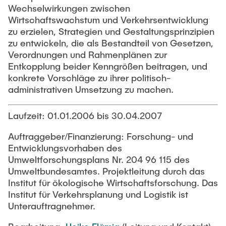
PUBLICATIONS
Wechselwirkungen zwischen
Abgeschlossene studentische Arbeiten
Book tips
Wirtschaftswachstum und Verkehrsentwicklung
Land-use and transport planning
zu erzielen, Strategien und Gestaltungsprinzipien
Medien
zu entwickeln, die als Bestandteil von Gesetzen,
Transport and logistics hubs
Verordnungen und Rahmenplänen zur
Entkopplung beider Kenngrößen beitragen, und
konkrete Vorschläge zu ihrer politisch-
administrativen Umsetzung zu machen.
Laufzeit: 01.01.2006 bis 30.04.2007
Auftraggeber/Finanzierung: Forschung- und
Entwicklungsvorhaben des
Umweltforschungsplans Nr. 204 96 115 des
Umweltbundesamtes. Projektleitung durch das
Institut für ökologische Wirtschaftsforschung. Das
Institut für Verkehrsplanung und Logistik ist
Unterauftragnehmer.