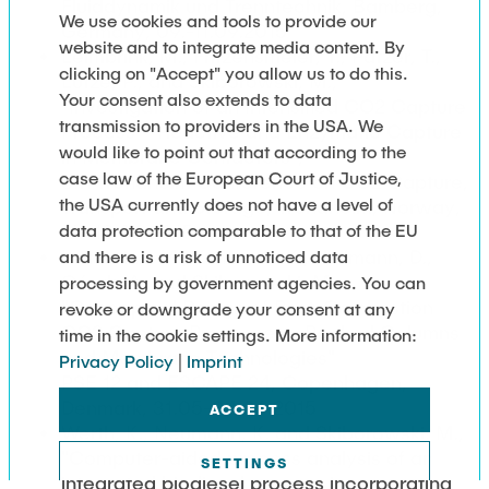
Fluiddynamik und Trenntechnik, Bamberg,
We use cookies and tools to provide our
Germany, 09.-11.09.2015
website and to integrate media content. By
Leimbrink, M., Fritzensmeier, T., Patzer, T.,
clicking on "Accept" you allow us to do this.
Lutze, P., and Skiborowski, M.,
Your consent also extends to data
"Investigation of an Intensified CO2 Capture
transmission to providers in the USA. We
Process – Reactive and Enzymatic Capture
would like to point out that according to the
in Membrane Contactors",
case law of the European Court of Justice,
8th Trondheim Conference on CO2 Capture,
the USA currently does not have a level of
Transport and Storage, Trondheim, Norway,
data protection comparable to that of the EU
16.-18.06.2015
Leimbrink, M., Kunze, A.-K., Hellmann, D.,
and there is a risk of unnoticed data
Górak, A. and Skiborowski, M.,
processing by government agencies. You can
"Conceptual Design of Post-Combustion
revoke or downgrade your consent at any
CO2 Capture Processes - Packed Columns
time in the cookie settings. More information:
and Membrane Technologies"
Privacy Policy
|
Imprint
PSE 12 and ESCAPE 24, Copenhagen,
Denmark, 31.05-04.06.2015
ACCEPT
Werth, K., Neumann, K. and Skiborowski, M.,
"Computer-aided process analysis of an
SETTINGS
integrated biodiesel process incorporating