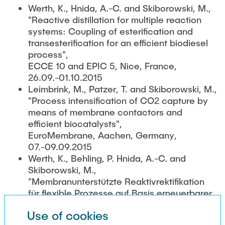
Werth, K., Hnida, A.-C. and Skiborowski, M.,
"Reactive distillation for multiple reaction
systems: Coupling of esterification and
transesterification for an efficient biodiesel
process",
ECCE 10 and EPIC 5, Nice, France,
26.09.-01.10.2015
Leimbrink, M., Patzer, T. and Skiborowski, M.,
"Process intensification of CO2 capture by
means of membrane contactors and
efficient biocatalysts",
EuroMembrane, Aachen, Germany,
07.-09.09.2015
Werth, K., Behling, P. Hnida, A.-C. and
Skiborowski, M.,
"Membranunterstützte Reaktivrektifikation
für flexible Prozesse auf Basis erneuerbarer
Rohstoffe",
Use of cookies
Jahrestreffen der Fachgemeinschaft