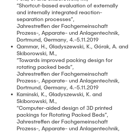
TEACHING
Measuring equipment and devices
“Shortcut-based evaluation of externally
and internally integrated reaction-
Projects
Experimental facilities
separation processes”,
NEWS
Additive manufacturing
Current projects
Jahrestreffen der Fachgemeinschaft
Prozess-, Apparate- und Anlagentechnik,
Software
Completed projects
Dortmund, Germany, 4.-5.11.2019
SEMINAR PRESENTATION
Qammar, H., Gladyszewski, K., Górak, A. and
Service
Skiborowski, M.,
“Towards improved packing design for
Collaborations
JOBS
rotating packed beds”,
Jahrestreffen der Fachgemeinschaft
Prozess-, Apparate- und Anlagentechnik,
Dortmund, Germany, 4.-5.11.2019
Kaminski, K., Gladyszewski, K. and
Skiborowski, M.,
“Computer-aided design of 3D printed
packings for Rotating Packed Beds”,
Jahrestreffen der Fachgemeinschaft
Prozess-, Apparate- und Anlagentechnik,