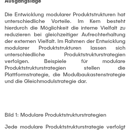
Ausgangslage
VERÖFFENTLICHUNGEN
Partner
Anwendungsfelder
Bachelor
Wissenschaftl. Veranstaltungen
Die Entwicklung modularer Produktstrukturen hat
Luftfahrt
Übersicht Konstruktionslehre
26th International Conference on Engineering Design
Kontakt
unterschiedliche Vorteile. Im Kern besteht
LEHRE
(ICED27)
Maschinen- und Anlagenbau
Grundlagen der KL
hierdurch die Möglichkeit die interne Vielfalt zu
36. DfX-Symposium 2025
Medizintechnik
KL Gestalten
reduzieren bei gleichzeitiger Aufrechterhaltung
der externen Vielfalt. Im Rahmen der Entwicklung
VERANSTALTUNGEN
PAD International Summer School
Vertiefte KL
modularer Produktstrukturen lassen sich
Internationale Kooperationen
Großes Konstruktionsprojekt
unterschiedliche Produktstrukturstrategien
verfolgen. Beispiele für modulare
Digitale Produktentwicklung und Leichtbau
Abgeschlossene Projekte
Produktstrukturstrategien stellen die
Plattformstrategie, die Modulbaukastenstrategie
Master
und die Gleichmodulstrategie dar.
Fluidtechnik
Methoden der Produktentwicklung
Leichtbaupraktikum
Bild 1: Modulare Produktstrukturstrategien
Fachlabor
Jede modulare Produktstrukturstrategie verfolgt
NTA-Forschungskommunikation