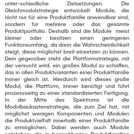
unter-schiedliche Zielsetzungen. Die
Gleichmodulstrategie entwickelt Module, die
Externe Dozenten
nicht nur für eine Produktfamilie anwendbar sind,
sondern für mehrere oder das gesamte
Onlineangebot
Produktportfolio. Deshalb sind die Module meist
kleiner oder besitzen einen geringeren
Maschinenelemente-Demonstrationspool
Funktionsumfang, da dann die Wahrscheinlichkeit
steigt, diese möglichst breit einsetzen zu können.
Virtueller Demonstrationspool
Dem gegenüber steht die Plattformstrategie, mit
Virtueller Fluidtechnik-Demonstrationspool
der versucht wird, ein großes Modul zu schaffen,
das in allen Produktvarianten einer Produktfamilie
immer gleich ist. Hierdurch wird dieses große
Modul, die Plattform, immer benötigt und führt
prozessseitig zu einer standardisierten Fertigung.
In der Mitte des Spektrums ist die
Modulbaukastenstrategie, die zum Ziel hat, mit
möglichst wenigen Komponenten und Modulen
die Produktvielfalt innerhalb einer Produktfamilie
zu ermöglichen. Dabei werden auch Module
entstehen, die in benachbarten Produktfamilien