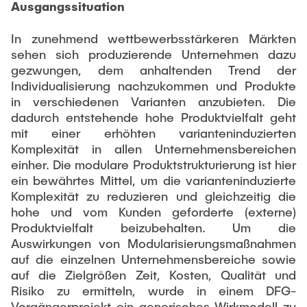
VERÖFFENTLICHUNGEN
Ausgangssituation
Partner
Anwendungsfelder
Bachelor
Wissenschaftl. Veranstaltungen
Luftfahrt
Übersicht Konstruktionslehre
In zunehmend wettbewerbsstärkeren Märkten
26th International Conference on Engineering Design
Kontakt
LEHRE
sehen sich produzierende Unternehmen dazu
(ICED27)
Maschinen- und Anlagenbau
Grundlagen der KL
gezwungen, dem anhaltenden Trend der
36. DfX-Symposium 2025
Medizintechnik
KL Gestalten
Individualisierung nachzukommen und Produkte
in verschiedenen Varianten anzubieten. Die
VERANSTALTUNGEN
PAD International Summer School
Vertiefte KL
Internationale Kooperationen
dadurch entstehende hohe Produktvielfalt geht
Großes Konstruktionsprojekt
mit einer erhöhten varianteninduzierten
Komplexität in allen Unternehmensbereichen
Digitale Produktentwicklung und Leichtbau
Abgeschlossene Projekte
einher. Die modulare Produktstrukturierung ist hier
ein bewährtes Mittel, um die varianteninduzierte
Master
Komplexität zu reduzieren und gleichzeitig die
Fluidtechnik
hohe und vom Kunden geforderte (externe)
Produktvielfalt beizubehalten. Um die
Methoden der Produktentwicklung
Auswirkungen von Modularisierungsmaßnahmen
Leichtbaupraktikum
auf die einzelnen Unternehmensbereiche sowie
auf die Zielgrößen Zeit, Kosten, Qualität und
Fachlabor
Risiko zu ermitteln, wurde in einem DFG-
NTA-Forschungskommunikation
Vorgängerprojekt ein generisches Wirkmodell zu