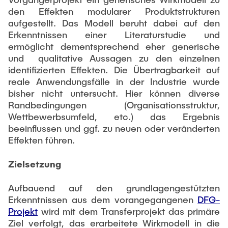
den Effekten modularer Produktstrukturen
aufgestellt. Das Modell beruht dabei auf den
Externe Dozenten
Erkenntnissen einer Literaturstudie und
ermöglicht dementsprechend eher generische
Onlineangebot
und qualitative Aussagen zu den einzelnen
identifizierten Effekten. Die Übertragbarkeit auf
Maschinenelemente-Demonstrationspool
reale Anwendungsfälle in der Industrie wurde
Virtueller Demonstrationspool
bisher nicht untersucht. Hier können diverse
Randbedingungen (Organisationsstruktur,
Virtueller Fluidtechnik-Demonstrationspool
Wettbewerbsumfeld, etc.) das Ergebnis
beeinflussen und ggf. zu neuen oder veränderten
Effekten führen.
Zielsetzung
Aufbauend auf den grundlagengestützten
Erkenntnissen aus dem vorangegangenen
DFG-
Projekt
wird mit dem Transferprojekt das primäre
Ziel verfolgt, das erarbeitete Wirkmodell in die