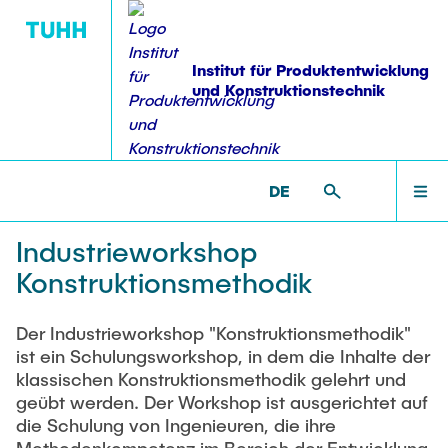
Institut für Produktentwicklung
und Konstruktionstechnik
VERÖFFENTLICHUNGEN
VERANSTALTUNGEN
FORSCHUNG
INSTITUT
LEHRE
STARTSEITE
PKT >
VERANSTALTUNGEN >
INDUSTRIEWORKSHOPS
>
INDUSTRIEWORKSHOP KONSTRUKTIONSMETHODIK
DE
Ausstattung
Übersicht
Veröffentlichungen
Lehre: Übersicht
Veranstaltungen: Übersicht
INSTITUT
Industrieworkshop
Konstruktionsmethodik
Mitarbeiter
Projektübersicht
Dissertationen
Bachelor-, Projekt- & Masterarbeiten
Industrieworkshops
AKTIVITÄTEN
Ehemalige
Laufende Arbeiten
Weiterbildung Modularisierungs- methoden
Der Industrieworkshop "Konstruktionsmethodik"
Forschungsbereiche
Bücher & Buchbeiträge
Abgeschlossene Arbeiten
Erfahrungsaustausch Produktstrukturierung
ist ein Schulungsworkshop, in dem die Inhalte der
Stellenangebote
Methodische Entwicklung modularer Produktfamilien
klassischen Konstruktionsmethodik gelehrt und
FORSCHUNG
Industrieworkshop Konstruktionsmethodik
Patente
geübt werden. Der Workshop ist ausgerichtet auf
Betreute Studiengänge
studentische Hilfskräfte
Strukturanalyse und Versuchstechnik
Branchen- übergreifender Erfahrungsaustausch
die Schulung von Ingenieuren, die ihre