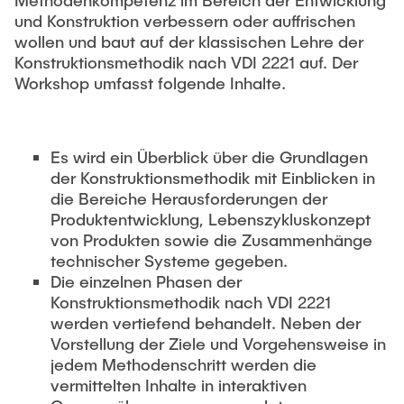
Methodenkompetenz im Bereich der Entwicklung
VERÖFFENTLICHUNGEN
Partner
Anwendungsfelder
Bachelor
und Konstruktion verbessern oder auffrischen
Wissenschaftl. Veranstaltungen
wollen und baut auf der klassischen Lehre der
Luftfahrt
Übersicht Konstruktionslehre
26th International Conference on Engineering Design
Kontakt
Konstruktionsmethodik nach VDI 2221 auf. Der
LEHRE
(ICED27)
Maschinen- und Anlagenbau
Grundlagen der KL
Workshop umfasst folgende Inhalte.
36. DfX-Symposium 2025
Medizintechnik
KL Gestalten
VERANSTALTUNGEN
PAD International Summer School
Vertiefte KL
Internationale Kooperationen
Es wird ein Überblick über die Grundlagen
Großes Konstruktionsprojekt
der Konstruktionsmethodik mit Einblicken in
Digitale Produktentwicklung und Leichtbau
die Bereiche Herausforderungen der
Abgeschlossene Projekte
Produktentwicklung, Lebenszykluskonzept
von Produkten sowie die Zusammenhänge
Master
technischer Systeme gegeben.
Fluidtechnik
Die einzelnen Phasen der
Konstruktionsmethodik nach VDI 2221
Methoden der Produktentwicklung
werden vertiefend behandelt. Neben der
Leichtbaupraktikum
Vorstellung der Ziele und Vorgehensweise in
jedem Methodenschritt werden die
Fachlabor
vermittelten Inhalte in interaktiven
NTA-Forschungskommunikation