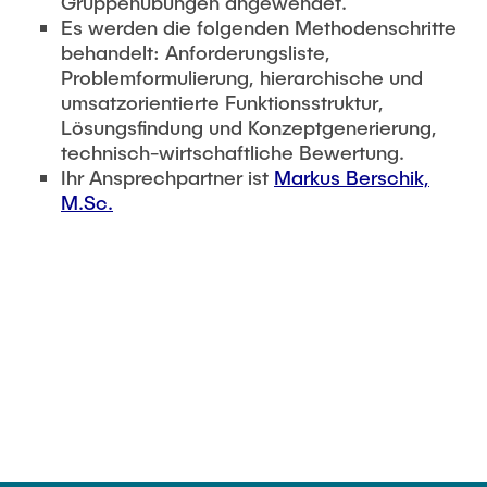
Gruppenübungen angewendet.
Es werden die folgenden Methodenschritte
Externe Dozenten
behandelt: Anforderungsliste,
Problemformulierung, hierarchische und
umsatzorientierte Funktionsstruktur,
Onlineangebot
Lösungsfindung und Konzeptgenerierung,
Maschinenelemente-Demonstrationspool
technisch-wirtschaftliche Bewertung.
Ihr Ansprechpartner ist
Markus Berschik,
Virtueller Demonstrationspool
M.Sc.
Virtueller Fluidtechnik-Demonstrationspool