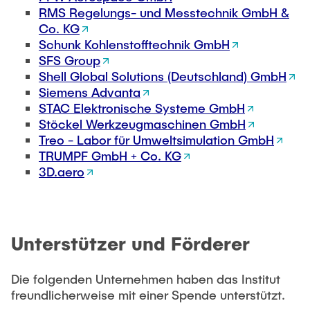
RMS Regelungs- und Messtechnik GmbH &
Co. KG
Externe Dozenten
Schunk Kohlenstofftechnik GmbH
SFS Group
Onlineangebot
Shell Global Solutions (Deutschland) GmbH
Siemens Advanta
Maschinenelemente-Demonstrationspool
STAC Elektronische Systeme GmbH
Virtueller Demonstrationspool
Stöckel Werkzeugmaschinen GmbH
Treo - Labor für Umweltsimulation GmbH
Virtueller Fluidtechnik-Demonstrationspool
TRUMPF GmbH + Co. KG
3D.aero
Unterstützer und Förderer
Die folgenden Unternehmen haben das Institut
freundlicherweise mit einer Spende unterstützt.