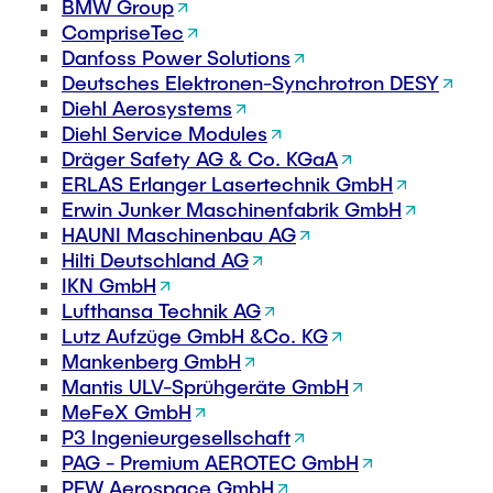
VERÖFFENTLICHUNGEN
BMW Group
Partner
Anwendungsfelder
Bachelor
Wissenschaftl. Veranstaltungen
CompriseTec
Luftfahrt
Übersicht Konstruktionslehre
Danfoss Power Solutions
26th International Conference on Engineering Design
Kontakt
Deutsches Elektronen-Synchrotron DESY
LEHRE
(ICED27)
Maschinen- und Anlagenbau
Grundlagen der KL
Diehl Aerosystems
36. DfX-Symposium 2025
Medizintechnik
KL Gestalten
Diehl Service Modules
Dräger Safety AG & Co. KGaA
VERANSTALTUNGEN
PAD International Summer School
Vertiefte KL
ERLAS Erlanger Lasertechnik GmbH
Internationale Kooperationen
Großes Konstruktionsprojekt
Erwin Junker Maschinenfabrik GmbH
HAUNI Maschinenbau AG
Digitale Produktentwicklung und Leichtbau
Abgeschlossene Projekte
Hilti Deutschland AG
IKN GmbH
Master
Lufthansa Technik AG
Lutz Aufzüge GmbH &Co. KG
Fluidtechnik
Mankenberg GmbH
Methoden der Produktentwicklung
Mantis ULV-Sprühgeräte GmbH
MeFeX GmbH
Leichtbaupraktikum
P3 Ingenieurgesellschaft
Fachlabor
PAG - Premium AEROTEC GmbH
PFW Aerospace GmbH
NTA-Forschungskommunikation