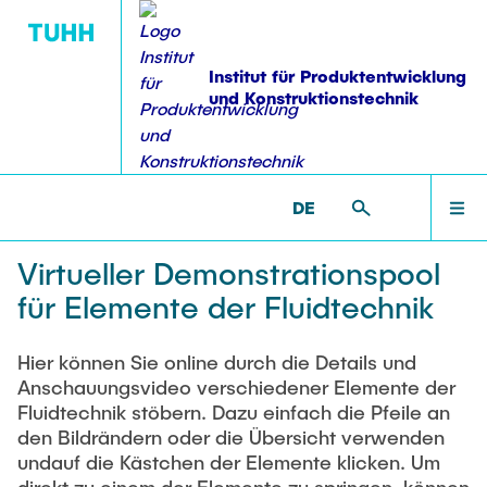
Institut für Produktentwicklung
und Konstruktionstechnik
VERÖFFENTLICHUNGEN
VERANSTALTUNGEN
FORSCHUNG
INSTITUT
LEHRE
STARTSEITE
PKT >
LEHRE >
ONLINEANGEBOT >
VIRTUELLER
FLUIDTECHNIK-DEMONSTRATIONSPOOL
DE
Ausstattung
Übersicht
Veröffentlichungen
Lehre: Übersicht
Veranstaltungen: Übersicht
INSTITUT
Virtueller Demonstrationspool
für Elemente der Fluidtechnik
Mitarbeiter
Projektübersicht
Dissertationen
Bachelor-, Projekt- & Masterarbeiten
Industrieworkshops
AKTIVITÄTEN
Ehemalige
Laufende Arbeiten
Weiterbildung Modularisierungs- methoden
Hier können Sie online durch die Details und
Forschungsbereiche
Bücher & Buchbeiträge
Abgeschlossene Arbeiten
Erfahrungsaustausch Produktstrukturierung
Anschauungsvideo verschiedener Elemente der
Stellenangebote
Methodische Entwicklung modularer Produktfamilien
Fluidtechnik stöbern. Dazu einfach die Pfeile an
FORSCHUNG
Industrieworkshop Konstruktionsmethodik
Patente
den Bildrändern oder die Übersicht verwenden
Betreute Studiengänge
studentische Hilfskräfte
Strukturanalyse und Versuchstechnik
Branchen- übergreifender Erfahrungsaustausch
undauf die Kästchen der Elemente klicken. Um