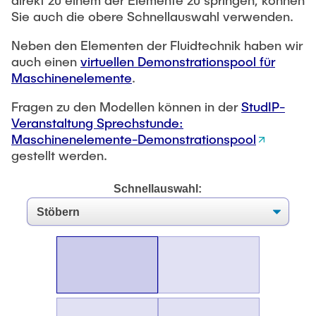
direkt zu einem der Elemente zu springen, können
VERÖFFENTLICHUNGEN
Partner
Anwendungsfelder
Bachelor
Sie auch die obere Schnellauswahl verwenden.
Wissenschaftl. Veranstaltungen
Luftfahrt
Übersicht Konstruktionslehre
26th International Conference on Engineering Design
Neben den Elementen der Fluidtechnik haben wir
Kontakt
LEHRE
(ICED27)
Maschinen- und Anlagenbau
Grundlagen der KL
auch einen
virtuellen Demonstrationspool für
Maschinenelemente
.
36. DfX-Symposium 2025
Medizintechnik
KL Gestalten
VERANSTALTUNGEN
PAD International Summer School
Fragen zu den Modellen können in der
Vertiefte KL
StudIP-
Internationale Kooperationen
Veranstaltung Sprechstunde:
Großes Konstruktionsprojekt
Maschinenelemente-Demonstrationspool
Digitale Produktentwicklung und Leichtbau
gestellt werden.
Abgeschlossene Projekte
Master
Schnellauswahl:
Fluidtechnik
Methoden der Produktentwicklung
Leichtbaupraktikum
Fachlabor
NTA-Forschungskommunikation