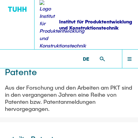
Institut für Produktentwicklung
und Konstruktionstechnik
VERÖFFENTLICHUNGEN
VERANSTALTUNGEN
FORSCHUNG
INSTITUT
LEHRE
STARTSEITE
PKT >
VERÖFFENTLICHUNGEN >
PATENTE
DE
Ausstattung
Übersicht
Veröffentlichungen
Lehre: Übersicht
Veranstaltungen: Übersicht
Patente
INSTITUT
Mitarbeiter
Projektübersicht
Dissertationen
Bachelor-, Projekt- & Masterarbeiten
Industrieworkshops
Aus der Forschung und den Arbeiten am PKT sind
AKTIVITÄTEN
in den vergangenen Jahren eine Reihe von
Ehemalige
Laufende Arbeiten
Weiterbildung Modularisierungs- methoden
Patenten bzw. Patentanmeldungen
Forschungsbereiche
Bücher & Buchbeiträge
hervorgegangen.
Abgeschlossene Arbeiten
Erfahrungsaustausch Produktstrukturierung
Stellenangebote
Methodische Entwicklung modularer Produktfamilien
FORSCHUNG
Industrieworkshop Konstruktionsmethodik
Patente
Betreute Studiengänge
studentische Hilfskräfte
Strukturanalyse und Versuchstechnik
Branchen- übergreifender Erfahrungsaustausch