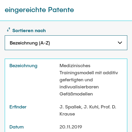
eingereichte Patente
Sortieren nach
Bezeichnung (A-Z)
Bezeichnung (A-Z)
Kenn-
Medizinisches
Bezeichnung
Erfinder
Datum
Name
Bezeichnung (Z-A)
Trainingsmodell mit additiv
gefertigten und
Erfinder (A-Z)
indivualisierbaren
Gefäßmodellen
Erfinder (Z-A)
J. Spallek, J. Kuhl, Prof. D.
Datum (A-Z)
Krause
Datum (Z-A)
20.11.2019