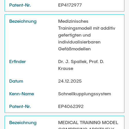
EP4172977
Kenn-Name (Z-A)
Externe Dozenten
Patent-Nr. (A-Z)
Medizinisches
Trainingsmodell mit additiv
Onlineangebot
Patent-Nr. (Z-A)
gefertigten und
Maschinenelemente-Demonstrationspool
individualisierbaren
Gefäßmodellen
Virtueller Demonstrationspool
Virtueller Fluidtechnik-Demonstrationspool
Dr. J. Spallek, Prof. D.
Krause
24.12.2025
Schnellkupplungssystem
EP4062392
MEDICAL TRAINING MODEL