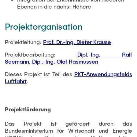
Ebenen in die nächst Höhere
Externe Dozenten
Projektorganisation
Onlineangebot
Projektleitung:
Prof. Dr.-Ing. Dieter Krause
Maschinenelemente-Demonstrationspool
Virtueller Demonstrationspool
Projektbearbeitung:
Dipl.-Ing. Ralf
Seemann
,
Dipl.-Ing. Olaf Rasmussen
Virtueller Fluidtechnik-Demonstrationspool
Dieses Projekt ist Teil des
PKT-Anwendungsfelds
Luftfahrt
.
Projektförderung
Das Projekt ist gefördert durch das
Bundesministerium für Wirtschaft und Energie