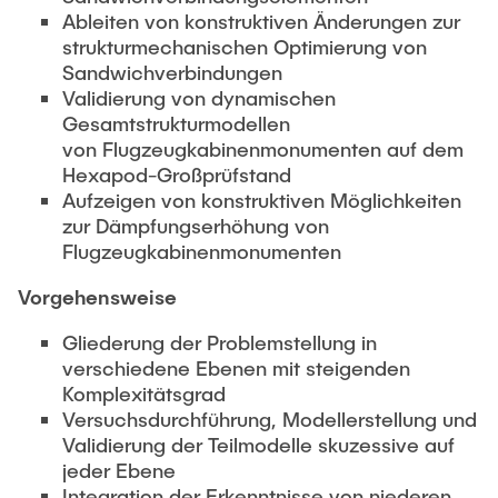
VERÖFFENTLICHUNGEN
Partner
Anwendungsfelder
Bachelor
Ableiten von konstruktiven Änderungen zur
Wissenschaftl. Veranstaltungen
strukturmechanischen Optimierung von
Luftfahrt
Übersicht Konstruktionslehre
26th International Conference on Engineering Design
Sandwichverbindungen
Kontakt
LEHRE
(ICED27)
Maschinen- und Anlagenbau
Grundlagen der KL
Validierung von dynamischen
Gesamtstrukturmodellen
36. DfX-Symposium 2025
Medizintechnik
KL Gestalten
von Flugzeugkabinenmonumenten auf dem
VERANSTALTUNGEN
PAD International Summer School
Vertiefte KL
Hexapod-Großprüfstand
Internationale Kooperationen
Aufzeigen von konstruktiven Möglichkeiten
Großes Konstruktionsprojekt
zur Dämpfungserhöhung von
Digitale Produktentwicklung und Leichtbau
Abgeschlossene Projekte
Flugzeugkabinenmonumenten
Vorgehensweise
Master
Fluidtechnik
Gliederung der Problemstellung in
verschiedene Ebenen mit steigenden
Methoden der Produktentwicklung
Komplexitätsgrad
Leichtbaupraktikum
Versuchsdurchführung, Modellerstellung und
Validierung der Teilmodelle skuzessive auf
Fachlabor
jeder Ebene
NTA-Forschungskommunikation
Integration der Erkenntnisse von niederen