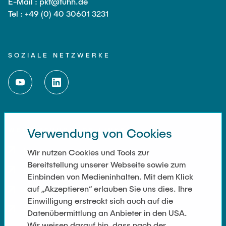
E-Mail : pkt@tuhh.de
Tel : +49 (0) 40 30601 3231
SOZIALE NETZWERKE
WEITERFÜHRENDE LINKS
Verwendung von Cookies
Impressum
Wir nutzen Cookies und Tools zur
Bereitstellung unserer Webseite sowie zum
Kontakt
Einbinden von Medieninhalten. Mit dem Klick
auf „Akzeptieren“ erlauben Sie uns dies. Ihre
Cookie Settings
Einwilligung erstreckt sich auch auf die
Datenschutz
Datenübermittlung an Anbieter in den USA.
Wir weisen darauf hin, dass nach der