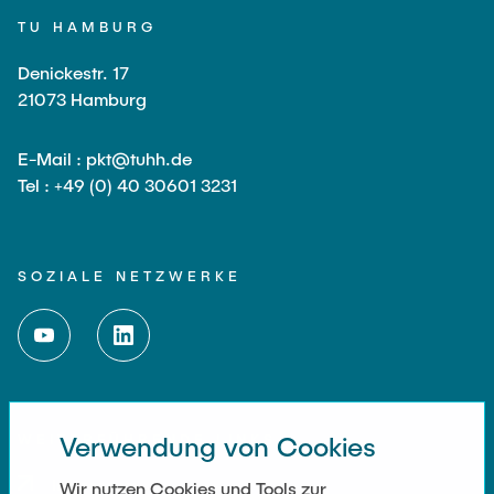
TU HAMBURG
Externe Dozenten
Denickestr. 17
21073 Hamburg
Onlineangebot
Maschinenelemente-Demonstrationspool
E-Mail : pkt@tuhh.de
Tel : +49 (0) 40 30601 3231
Virtueller Demonstrationspool
Virtueller Fluidtechnik-Demonstrationspool
SOZIALE NETZWERKE
WEITERFÜHRENDE LINKS
Verwendung von Cookies
Impressum
Wir nutzen Cookies und Tools zur