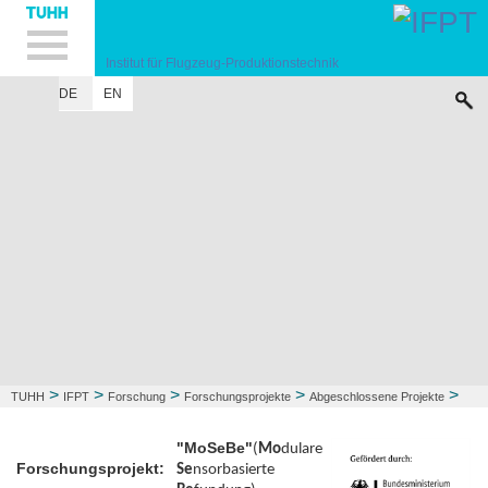
Hauptnavigation
Unternavigation
Inhalt
Suche
Institut für Flugzeug-Produktionstechnik
DE
EN
INSTITUT
FORSCHUNG
LEHRE
KONTAKT
>
>
>
>
>
TUHH
IFPT
Forschung
Forschungsprojekte
Abgeschlossene Projekte
MoSeBe
"MoSeBe"
(
Mo
dulare
Forschungsprojekt:
Se
nsorbasierte