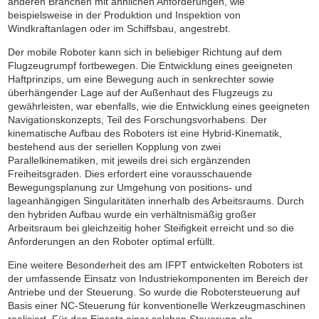
anderen Branchen mit ähnlichen Anforderungen, wie
beispielsweise in der Produktion und Inspektion von
Windkraftanlagen oder im Schiffsbau, angestrebt.
Der mobile Roboter kann sich in beliebiger Richtung auf dem
Flugzeugrumpf fortbewegen. Die Entwicklung eines geeigneten
Haftprinzips, um eine Bewegung auch in senkrechter sowie
überhängender Lage auf der Außenhaut des Flugzeugs zu
gewährleisten, war ebenfalls, wie die Entwicklung eines geeigneten
Navigationskonzepts, Teil des Forschungsvorhabens. Der
kinematische Aufbau des Roboters ist eine Hybrid-Kinematik,
bestehend aus der seriellen Kopplung von zwei
Parallelkinematiken, mit jeweils drei sich ergänzenden
Freiheitsgraden. Dies erfordert eine vorausschauende
Bewegungsplanung zur Umgehung von positions- und
lageanhängigen Singularitäten innerhalb des Arbeitsraums. Durch
den hybriden Aufbau wurde ein verhältnismäßig großer
Arbeitsraum bei gleichzeitig hoher Steifigkeit erreicht und so die
Anforderungen an den Roboter optimal erfüllt.
Eine weitere Besonderheit des am IFPT entwickelten Roboters ist
der umfassende Einsatz von Industriekomponenten im Bereich der
Antriebe und der Steuerung. So wurde die Robotersteuerung auf
Basis einer NC-Steuerung für konventionelle Werkzeugmaschinen