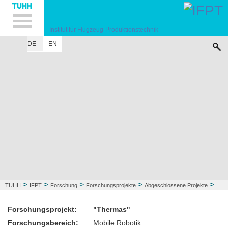
Hauptnavigation
Unternavigation
Inhalt
Suche
Institut für Flugzeug-Produktionstechnik
DE
EN
INSTITUT
FORSCHUNG
LEHRE
KONTAKT
>
>
>
>
>
TUHH
IFPT
Forschung
Forschungsprojekte
Abgeschlossene Projekte
Thermas
Forschungsprojekt:
"Thermas"
Forschungsbereich:
Mobile Robotik