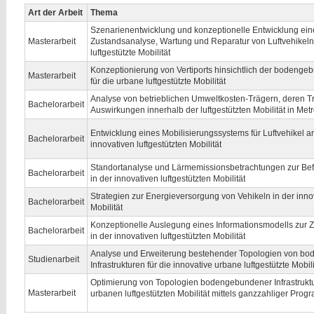
Art der Arbeit
Thema
Szenarienentwicklung und konzeptionelle Entwicklung ein
Masterarbeit
Zustandsanalyse, Wartung und Reparatur von Luftvehikeln 
luftgestützte Mobilität
Konzeptionierung von Vertiports hinsichtlich der bodengeb
Masterarbeit
für die urbane luftgestützte Mobilität
Analyse von betrieblichen Umweltkosten-Trägern, deren T
Bachelorarbeit
Auswirkungen innerhalb der luftgestützten Mobilität in Met
Entwicklung eines Mobilisierungssystems für Luftvehikel an
Bachelorarbeit
innovativen luftgestützten Mobilität
Standortanalyse und Lärmemissionsbetrachtungen zur Befä
Bachelorarbeit
in der innovativen luftgestützten Mobilität
Strategien zur Energieversorgung von Vehikeln in der innov
Bachelorarbeit
Mobilität
Konzeptionelle Auslegung eines Informationsmodells zur
Bachelorarbeit
in der innovativen luftgestützten Mobilität
Analyse und Erweiterung bestehender Topologien von b
Studienarbeit
Infrastrukturen für die innovative urbane luftgestützte Mobili
Optimierung von Topologien bodengebundener Infrastruktu
Masterarbeit
urbanen luftgestützten Mobilität mittels ganzzahliger Pro