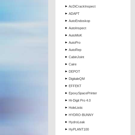
AcDiCrackInspect
ADAPT
AutoEndoskop
AutoInspect
AutoMoK
AutoPro
AutoRep
CabinJoint
Caire
DEPOT
DigitaleQM
EFFEKT
EpoxySpacePrinter
Hi-Digit Pro 4.0
HoleListic
HYDRO-BUNNY
HydroLeak
HyPLANT100