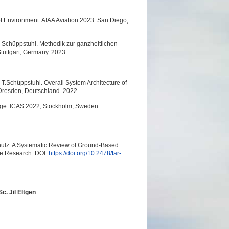
of Environment. AIAA Aviation 2023. San Diego,
T. Schüppstuhl. Methodik zur ganzheitlichen
tuttgart, Germany. 2023.
y, T.Schüppstuhl. Overall System Architecture of
Dresden, Deutschland. 2022.
mage. ICAS 2022, Stockholm, Sweden.
 Schulz. A Systematic Review of Ground-Based
ace Research. DOI:
https://doi.org/10.2478/tar-
c. Jil Eltgen
.