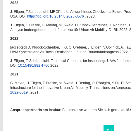
2023
J. Eltgen, T.Schüppstuhl. MROPort for Airworthiness Checks in a Future-Pro
USA. DOI:
https://doi.org/10.2514/6.2023-3576
. 2023.
J. Eltgen, T. Fraske, G. Mavraj, M. Swaid, D. Kloock-Schreiber, O. Röntgen, 
Analyse bodengebundener Infrastruktur für Urban Air Mobility. DLRK 2023, S
2022
[accepted] D. Kloock-Schreiber, T. G. G. Grebner, J. Eltgen, V.Gollnick, A. Fa
UAM Systems and Air Taxis. Deutscher Luft- und Raumfahrtkongress 2022. 
J. Eltgen, T. Schüppstuhl. Technical Concepts for inspectings UAVs for da
DOI:
10.15480/882.4760
2022.
2021
G. Mavraj, J. Eltgen, T. Fraske, M. Swaid, J. Berling, O. Röntgen, Y. Fu, D.
Infrastructure for the Innovative Urban Air Mobility. Transactions on Aerosp
2022-0019
. 2021.
Ansprechpartnerin am Institut:
Bei Interesse wenden Sie sich gerne an
M.S