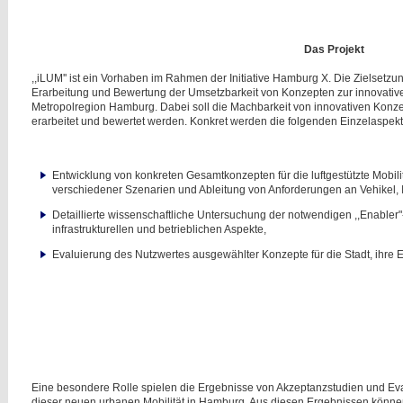
Das Projekt
,,iLUM'' ist ein Vorhaben im Rahmen der Initiative Hamburg X. Die Zielsetzu
Erarbeitung und Bewertung der Umsetzbarkeit von Konzepten zur innovativen 
Metropolregion Hamburg. Dabei soll die Machbarkeit von innovativen Konze
erarbeitet und bewertet werden. Konkret werden die folgenden Einzelaspekte
Entwicklung von konkreten Gesamtkonzepten für die luftgestützte Mobil
verschiedener Szenarien und Ableitung von Anforderungen an Vehikel, In
Detaillierte wissenschaftliche Untersuchung der notwendigen ,,Enabler"
infrastrukturellen und betrieblichen Aspekte,
Evaluierung des Nutzwertes ausgewählter Konzepte für die Stadt, ihre
Eine besondere Rolle spielen die Ergebnisse von Akzeptanzstudien und Ev
dieser neuen urbanen Mobilität in Hamburg. Aus diesen Ergebnissen könne