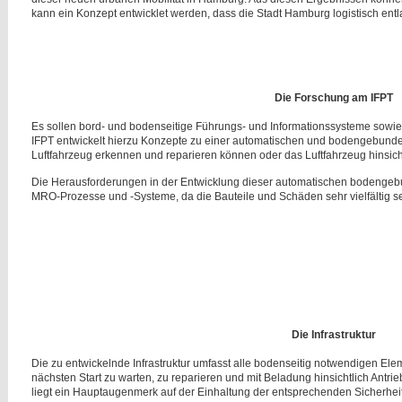
kann ein Konzept entwicklet werden, dass die Stadt Hamburg logistisch entl
Die Forschung am IFPT
Es sollen bord- und bodenseitige Führungs- und Informationssysteme sowie 
IFPT entwickelt hierzu Konzepte zu einer automatischen und bodengebun
Luftfahrzeug erkennen und reparieren können oder das Luftfahrzeug hinsicht
Die Herausforderungen in der Entwicklung dieser automatischen bodengebun
MRO-Prozesse und -Systeme, da die Bauteile und Schäden sehr vielfältig s
Die Infrastruktur
Die zu entwickelnde Infrastruktur umfasst alle bodenseitig notwendigen El
nächsten Start zu warten, zu reparieren und mit Beladung hinsichtlich Antri
liegt ein Hauptaugenmerk auf der Einhaltung der entsprechenden Sicherhei