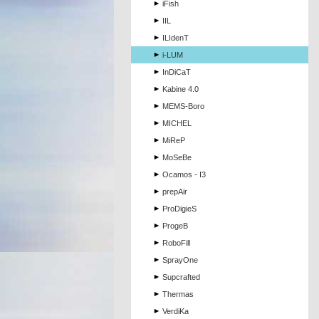
iFish
IIL
ILIdenT
i-LUM
InDiCaT
Kabine 4.0
MEMS-Boro
MICHEL
MiReP
MoSeBe
Ocamos - I3
prepAir
ProDigieS
ProgeB
RoboFill
SprayOne
Supcrafted
Thermas
VerdiKa