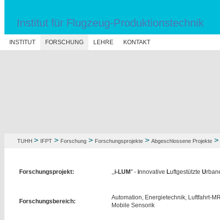
Institut für Flugzeug-Produktionstechnik
N
INSTITUT
FORSCHUNG
LEHRE
KONTAKT
>
>
>
>
TUHH
IFPT
Forschung
Forschungsprojekte
Abgeschlossene Projekte
Forschungsprojekt:
,,
i-LUM
'' -
i
nnovative
L
uftgestützte
U
rban
Automation, Energietechnik, Luftfahrt-MRO
Forschungsbereich:
Mobile Sensorik