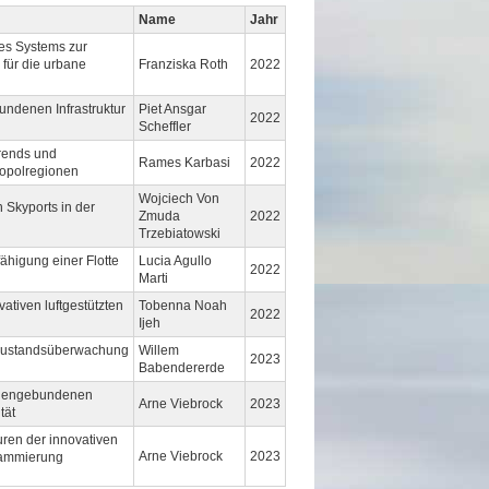
Name
Jahr
es Systems zur
für die urbane
Franziska Roth
2022
undenen Infrastruktur
Piet Ansgar
2022
Scheffler
rends und
Rames Karbasi
2022
ropolregionen
Wojciech Von
 Skyports in der
Zmuda
2022
Trzebiatowski
higung einer Flotte
Lucia Agullo
2022
Marti
ativen luftgestützten
Tobenna Noah
2022
Ijeh
 Zustandsüberwachung
Willem
2023
Babendererde
odengebundenen
Arne Viebrock
2023
tät
ren der innovativen
Arne Viebrock
2023
grammierung