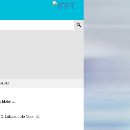
>
i-LUM
e
M
obilität
, Luftgestützte Mobilität,