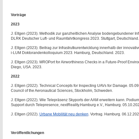
Vorträge
2023
J. Eltgen (2023). Methodik zur ganzheitlichen Analyse bodengebundener Infra
DLRK Deutscher Luft- und Raumfahrtkongress 2023. Stuttgart, Deutschland.
J. Eltgen (2023). Beitrag zur Infrastrutkurentwicklung innerhalb der innovati
i-LUM Doktorandenkolloquium 2023. Hamburg, Deutschland. 2023.
J. Eltgen (2023). MROPort for Airworthiness Checks in a Future-Proof Envir
Diego, USA. 2023.
2022
J. Eltgen (2022). Technical Concepts for Inspecting UAVs for Damage. 05.09
Council of the Aeronautical Sciences, Stockholm, Schweden.
J. Eltgen (2022). Wie Telepräsenz Skyports der AAM erweitern kann. Podiu
Support durch Telepresence, nextReality.Hamburg e.V., Hamburg. 05.10.20
J. Eltgen (2022).
Urbane Mobilität neu denken
. Vortrag. Hamburg. 06.12.202
Veröffentlichungen