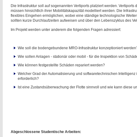
Die Infrastruktur soll auf sogenannten Vertiports platziert werden. Vertipor
müssen hinsichtlich ihrer Mobilitätskapazität modelliert werden. Die Infrastru
flexibles Eingehen ermöglichen, wobei eine ständige technologische Weitere
sollten kurze Durchlaufzeiten aufweisen und über den Lebenszyklus des Ve
Im Projekt werden unter anderem die folgenden Fragen adressiert:
Wie soll die bodengebundene MRO-Infrastruktur konzeptioniert werden
Wie sollen Anlagen - stationär oder mobil - für die Inspektion von Sch
Wie können festgestellte Schäden repariert werden?
Welcher Grad der Automatisierung und softwaretechnischen Intelligenz 
erforderlich?
Ist eine Zustandsüberwachung der Flotte sinnvoll und wie kann diese 
Abgeschlossene Studentische Arbeiten: