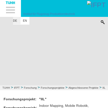
Hauptnavigation
Unternavigation
Inhalt
Suche
Institut für Flugzeug-Produktionstechnik
DE
EN
INSTITUT
FORSCHUNG
LEHRE
KONTAKT
>
>
>
>
>
TUHH
IFPT
Forschung
Forschungsprojekte
Abgeschlossene Projekte
IIL
Forschungsprojekt:
"IIL"
Indoor Mapping, Mobile Robotik,
Forschungsbereich: