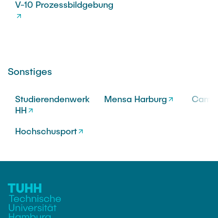
V-10 Prozessbildgebung
Sonstiges
Studierendenwerk
Mensa Harburg
Campu
HH
Hochschusport