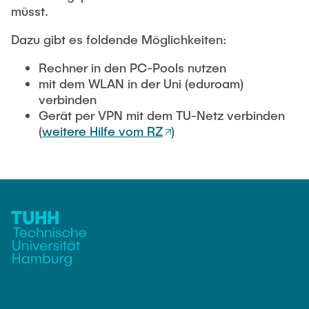
UNSERE STUDIENGÄNGE
müsst.
Der Allgemeine Studierendenausschuss
Kampf der Fachschaften
Dazu gibt es foldende Möglichkeiten:
Das Studierendenparlament
FAQ
Rechner in den PC-Pools nutzen
Der Prüfungsausschuss
Sommerfest
mit dem WLAN in der Uni (eduroam)
Der Studiendekanatsausschuss
verbinden
KONTAKT
Gerät per VPN mit dem TU-Netz verbinden
Der Widerspruchsausschuss
(
weitere Hilfe vom RZ
)
Weitere Ausschüsse und Gremien
SITEMAP
FSR-Konto
Vollversammlungen