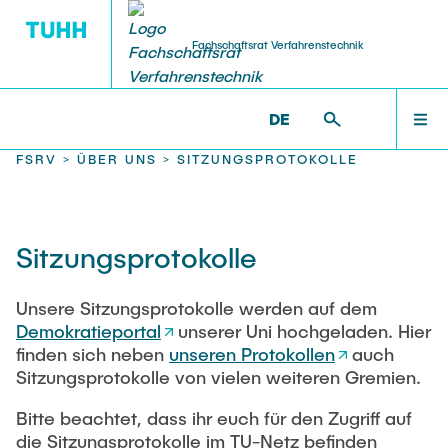
Fachschaftsrat Verfahrenstechnik
DE
UNSERE STUDIENGÄNGE
VERANSTALTUNGEN
ANGEBOTE
ÜBER UNS
AKTUELL
FSRV >
ÜBER UNS >
SITZUNGSPROTOKOLLE
Abschlussarbeiten & Jobs
Tag der VT
Mitglieder und Helfende
weitere Informationen
ANGEBOTE
Sitzungsprotokolle
Ausleihsystem
Lerntage
Der Fachschaftsrat
Informationen zur Zukunft des IUEs
VERANSTALTUNGEN
Unsere Sitzungsprotokolle werden auf dem
Demokratieportal
unserer Uni hochgeladen. Hier
Laborkittel
Pflanzenflohmarkt
Sprechstunden
Zukunft von REMS
finden sich neben
unseren Protokollen
auch
Sitzungsprotokolle von vielen weiteren Gremien.
ÜBER UNS
Links
BARsupilami
Sitzungsprotokolle
Bitte beachtet, dass ihr euch für den Zugriff auf
die Sitzungsprotokolle im TU-Netz befinden
Winter VesT
Gremien