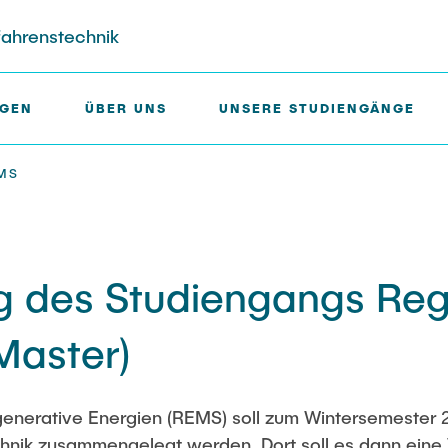
fahrenstechnik
NGEN
ÜBER UNS
UNSERE STUDIENGÄNGE
MS
FSR-Konto
ne
ng des Studiengangs Reg
achschaften
Vollversammlungen
nausschuss
ndenparlament
Master)
ausschuss
ekanatsausschuss
enerative Energien (REMS) soll zum Wintersemester 
ruchsausschuss
hnik zusammengelegt werden. Dort soll es dann eine 