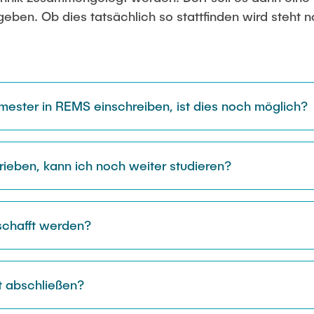
chüsse und Gremien
ben. Ob dies tatsächlich so stattfinden wird steht noc
ster in REMS einschreiben, ist dies noch möglich?
rieben, kann ich noch weiter studieren?
schafft werden?
it abschließen?