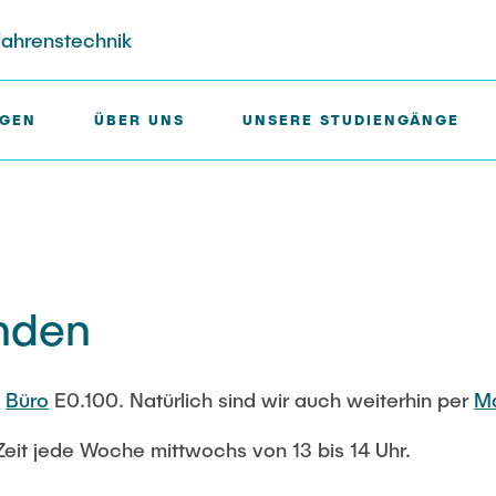
fahrenstechnik
NGEN
ÜBER UNS
UNSERE STUDIENGÄNGE
FSR-Konto
ne
nden
achschaften
Vollversammlungen
nausschuss
ndenparlament
m
Büro
E0.100. Natürlich sind wir auch weiterhin per
Ma
ausschuss
ekanatsausschuss
Zeit jede Woche mittwochs von 13 bis 14 Uhr.
ruchsausschuss