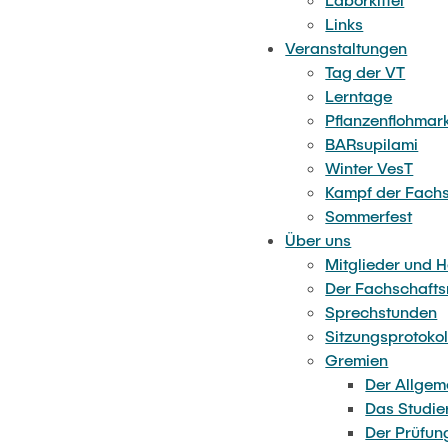
Weitere Auss
Links
Veranstaltungen
Tag der VT
Lerntage
Pflanzenflohmar
BARsupilami
Winter VesT
Kampf der Fach
Sommerfest
Über uns
Mitglieder und 
Der Fachschafts
Sprechstunden
Sitzungsprotokol
Gremien
Der Allgem
Das Studi
Der Prüfu