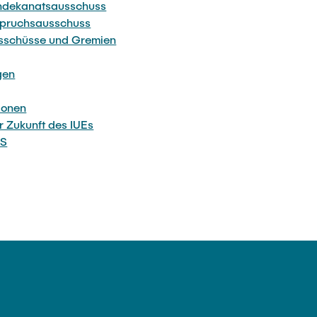
endekanatsausschuss
spruchsausschuss
sschüsse und Gremien
gen
ionen
r Zukunft des IUEs
MS