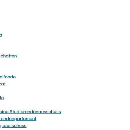
chüsse und Gremien
kt
schaften
Helfende
rat
le
eine Studierendenausschuss
erendenparlament
ngsausschuss