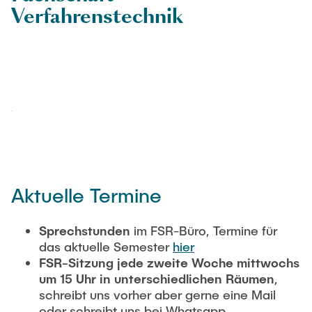
UNSERE STUDIENGÄNGE
Verfahrenstechnik
Der Allgemeine Studierendenausschuss
Kampf der Fachschaften
Das Studierendenparlament
FAQ
Der Prüfungsausschuss
Sommerfest
Der Studiendekanatsausschuss
KONTAKT
Der Widerspruchsausschuss
Weitere Ausschüsse und Gremien
SITEMAP
FSR-Konto
Aktuelle Termine
Vollversammlungen
Sprechstunden
im FSR-Büro, Termine für
das aktuelle Semester
hier
FSR-Sitzung jede zweite Woche mittwochs
um 15 Uhr in unterschiedlichen Räumen
,
schreibt uns vorher aber gerne eine Mail
oder schreibt uns bei Whatsapp