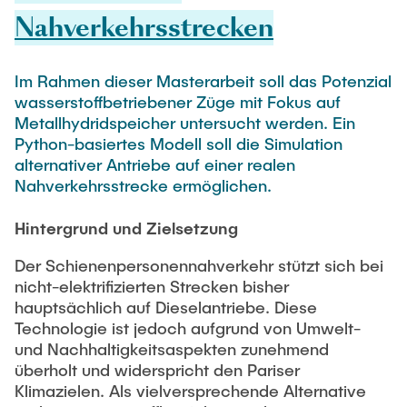
PUBLICATIONS
HODEPLIO
Nahverkehrsstrecken
Technical Staff
BrainEpP
THESES AND JOBS
Jan Burmeister
QSea II
Im Rahmen dieser Masterarbeit soll das Potenzial
wasserstoffbetriebener Züge mit Fokus auf
Anja-Maria Doobe-Jöstingmeier
Smart Analytics
Metallhydridspeicher untersucht werden. Ein
NEWS
Carmen Hajunga
SICHER
Python-basiertes Modell soll die Simulation
alternativer Antriebe auf einer realen
SUSTRONICS
Research Associates
Nahverkehrsstrecke ermöglichen.
Nils Albrecht
Additional Involvements
Hintergrund und Zielsetzung
Moritz Bäcker
ElektRail
Der Schienenpersonennahverkehr stützt sich bei
Nils Bade
I3 Junior
nicht-elektrifizierten Strecken bisher
hauptsächlich auf Dieselantriebe. Diese
Frederike Bartels
Things@TUHHLab
Technologie ist jedoch aufgrund von Umwelt-
Niklas Frewer
und Nachhaltigkeitsaspekten zunehmend
Completed Projects
überholt und widerspricht den Pariser
Kristina Heß
Klimazielen. Als vielversprechende Alternative
Kai Christian Hübner