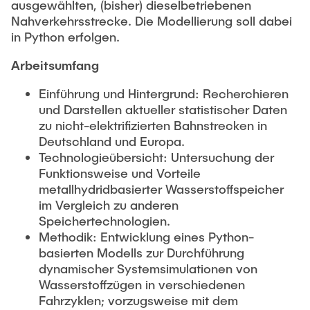
Guest scientists
ausgewählten, (bisher) dieselbetriebenen
Nahverkehrsstrecke. Die Modellierung soll dabei
Dr. Jasmin Gabsteiger
in Python erfolgen.
Anand Dubey
Arbeitsumfang
Kevin Erkelenz
Einführung und Hintergrund: Recherchieren
Johanna Gleichauf
und Darstellen aktueller statistischer Daten
Thomas Jaschke
zu nicht-elektrifizierten Bahnstrecken in
Deutschland und Europa.
Nadja Lamann
Technologieübersicht: Untersuchung der
Hui Lu
Funktionsweise und Vorteile
metallhydridbasierter Wasserstoffspeicher
Prof. Dr.-Ing Fabian Lurz
im Vergleich zu anderen
Lukas Reinhold
Speichertechnologien.
Methodik: Entwicklung eines Python-
Stanislav Samis
basierten Modells zur Durchführung
Sebastian Schaffenroth
dynamischer Systemsimulationen von
Wasserstoffzügen in verschiedenen
Anton Sieganschin
Fahrzyklen; vorzugsweise mit dem