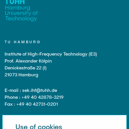
Equipment of the Institute
Omar Jabi
Laboratory Equipment
Marvin Jäger
Technology
Sarah Klass
Precision Mechanics
Dominik Langer
Software
TU HAMBURG
Rasmus Mentzer
Institute of High-Frequency Technology (E3)
Philip Riege
Prof. Alexander Kölpin
Georg Frederik Riemschneider
Denickestraße 22 (I)
21073 Hamburg
Marvin Ruppik
Jan-Joshua Schmitt
E-mail : sek.ihf@tuhh.de
Bartosz Tegowski
Phone : +49 40 42878-3219
Fax : +49 40 42731-0201
Frederik Vollmer
Nico Weiß
Use of cookies
SOCIAL MEDIA