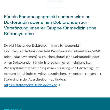
PUBLICATIONS
HODEPLIO
Technical Staff
BrainEpP
Für ein Forschungsprojekt suchen wir eine
THESES AND JOBS
Jan Burmeister
QSea II
Doktorandin oder einen Doktoranden zur
Verstärkung unserer Gruppe für medizinische
Anja-Maria Doobe-Jöstingmeier
Smart Analytics
Radarsysteme
NEWS
Carmen Hajunga
SICHER
Du bist Master der Elektrotechnik mit Schwerpunkt
SUSTRONICS
Research Associates
Hochfrequenztechnik oder hast Kenntnisse im Entwurf von MIMO-
oder Radar-Systemen? Wir suchen aktuell eine Doktorandin oder
Nils Albrecht
Additional Involvements
einen Doktoranden für die Erforschung eines mehrkanaligen
Moritz Bäcker
ElektRail
Radarsystems zur berührungslosen Messung von Herzschlag und
Atmung bei Kleintieren wie z.B. Kaninchen. Die Anforderungen der
Nils Bade
I3 Junior
Stelle sind in der Ausschreibung zu finden:
Frederike Bartels
Things@TUHHLab
https://stellenportal.tuhh.de/to7cy
Niklas Frewer
Completed Projects
Kristina Heß
Kai Christian Hübner