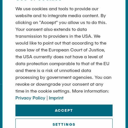
Guest scientists
We use cookies and tools to provide our
Dr. Jasmin Gabsteiger
website and to integrate media content. By
Anand Dubey
clicking on "Accept" you allow us to do this.
Your consent also extends to data
Kevin Erkelenz
transmission to providers in the USA. We
LINKS
Johanna Gleichauf
would like to point out that according to the
case law of the European Court of Justice,
Thomas Jaschke
Privacy Policy
the USA currently does not have a level of
Nadja Lamann
data protection comparable to that of the EU
Imprint
and there is a risk of unnoticed data
Hui Lu
processing by government agencies. You can
Prof. Dr.-Ing Fabian Lurz
revoke or downgrade your consent at any
Lukas Reinhold
time in the cookie settings. More information:
Privacy Policy
|
Imprint
Stanislav Samis
Sebastian Schaffenroth
ACCEPT
Anton Sieganschin
SETTINGS