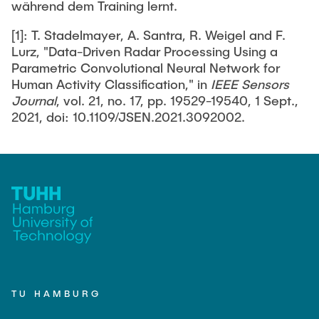
Noah Sielck
während dem Training lernt.
Jan Waldhelm
[1]: T. Stadelmayer, A. Santra, R. Weigel and F.
Lurz, "Data-Driven Radar Processing Using a
Marvin Wenzel
Parametric Convolutional Neural Network for
Julia Yip
Human Activity Classification," in
IEEE Sensors
Journal
, vol. 21, no. 17, pp. 19529-19540, 1 Sept.,
Former Staff
2021, doi: 10.1109/JSEN.2021.3092002.
TU HAMBURG