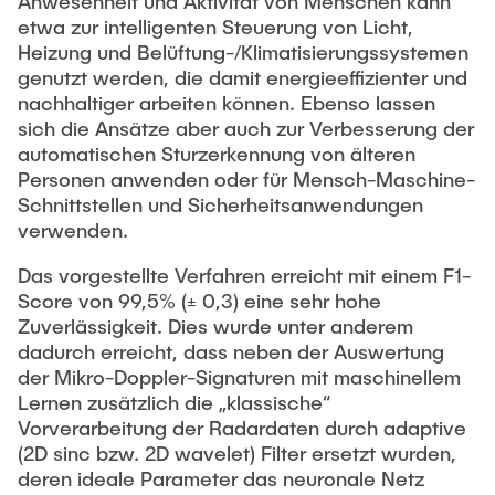
Anwesenheit und Aktivität von Menschen kann
Guest scientists
etwa zur intelligenten Steuerung von Licht,
Dr. Jasmin Gabsteiger
Heizung und Belüftung-/Klimatisierungssystemen
genutzt werden, die damit energieeffizienter und
Anand Dubey
nachhaltiger arbeiten können. Ebenso lassen
Kevin Erkelenz
sich die Ansätze aber auch zur Verbesserung der
automatischen Sturzerkennung von älteren
Johanna Gleichauf
Personen anwenden oder für Mensch-Maschine-
Thomas Jaschke
Schnittstellen und Sicherheitsanwendungen
verwenden.
Nadja Lamann
Das vorgestellte Verfahren erreicht mit einem F1-
Hui Lu
Score von 99,5% (± 0,3) eine sehr hohe
Prof. Dr.-Ing Fabian Lurz
Zuverlässigkeit. Dies wurde unter anderem
Lukas Reinhold
dadurch erreicht, dass neben der Auswertung
der Mikro-Doppler-Signaturen mit maschinellem
Stanislav Samis
Lernen zusätzlich die „klassische“
Sebastian Schaffenroth
Vorverarbeitung der Radardaten durch adaptive
(2D sinc bzw. 2D wavelet) Filter ersetzt wurden,
Anton Sieganschin
deren ideale Parameter das neuronale Netz