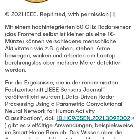
Equipment of the Institute
Omar Jabi
Laboratory Equipment
© 2021 IEEE. Reprinted, with permission [1]
Marvin Jäger
Technology
Mit einem hochintegrierten 60 GHz Radarsensor
Sarah Klass
(das Frontend selbst ist kleiner als eine 1€-
Precision Mechanics
Münze) können verschiedene menschliche
Dominik Langer
Software
Aktivitäten wie z.B. gehen, stehen, Arme
Rasmus Mentzer
bewegen, winken und arbeiten am Laptop
Philip Riege
berührungslos über mehrere Meter detektiert
werden.
Georg Frederik Riemschneider
Für die Ergebnisse, die in der renommierten
Marvin Ruppik
Fachzeitschrift „IEEE Sensors Journal“
Jan-Joshua Schmitt
veröffentlicht wurden („Data-Driven Radar
Processing Using a Parametric Convolutional
Bartosz Tegowski
Neural Network for Human Activity
Frederik Vollmer
Classification“, doi:
10.1109/JSEN.2021.3092002
) gibt es vielfältige Anwendungen, beispielsweise
Nico Weiß
im Smart Home Bereich: Das Wissen über die