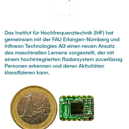
PUBLICATIONS
HODEPLIO
Technical Staff
BrainEpP
THESES AND JOBS
Jan Burmeister
QSea II
Das Institut für Hochfrequenztechnik (IHF) hat
Anja-Maria Doobe-Jöstingmeier
Smart Analytics
gemeinsam mit der FAU Erlangen-Nürnberg und
NEWS
Carmen Hajunga
SICHER
Infineon Technologies AG einen neuen Ansatz
des maschinellen Lernens vorgestellt, der mit
SUSTRONICS
Research Associates
einem hochintegrierten Radarsystem zuverlässig
Personen erkennen und deren Aktivitäten
Nils Albrecht
Additional Involvements
klassifizieren kann.
Moritz Bäcker
ElektRail
Nils Bade
I3 Junior
Frederike Bartels
Things@TUHHLab
Niklas Frewer
Completed Projects
Kristina Heß
Kai Christian Hübner