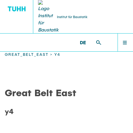
Institut für Baustatik
DE
WILLKOMMEN
BS >
PROF. UWE STAROSSEK (I.R.) >
GREAT_BELT_EAST >
Y4
TEAM
Great Belt East
LEHRE
y4
FORSCHUNG